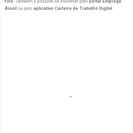
foto
. Também é possível se inscrever pelo 
portal Emprega 
Brasil
 ou pelo 
aplicativo Carteira de Trabalho Digital
.
C
o
m
e
n
t
á
r
i
o
s