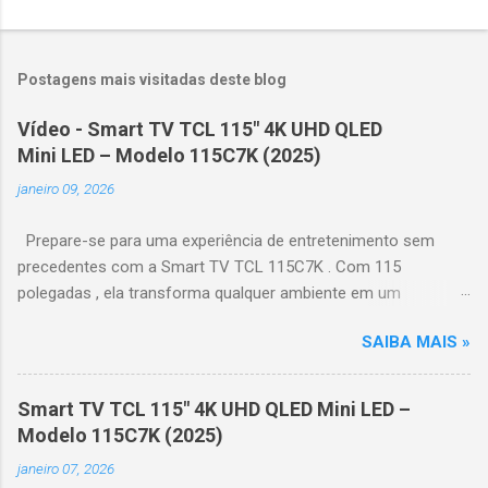
Postagens mais visitadas deste blog
Vídeo - Smart TV TCL 115" 4K UHD QLED
Mini LED – Modelo 115C7K (2025)
janeiro 09, 2026
Prepare-se para uma experiência de entretenimento sem
precedentes com a Smart TV TCL 115C7K . Com 115
polegadas , ela transforma qualquer ambiente em um
verdadeiro cinema particular, oferecendo imagens grandiosas
SAIBA MAIS »
e realistas. 🌟 Destaques do produto Tela QLED Mini LED 115” :
controle de iluminação preciso, brilho intenso e cores
vibrantes. Resolução 4K UHD : detalhes impressionantes e
Smart TV TCL 115" 4K UHD QLED Mini LED –
contraste profundo em cada cena. Processador AiPQ :
Modelo 115C7K (2025)
desempenho otimizado para imagens e movimentos fluidos.
janeiro 07, 2026
Taxa de atualização nativa de 144Hz (até 240Hz com DLG) :