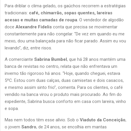
Para driblar o clima gelado, os gaúchos recorrem a estratégias 
tradicionais: 
café, chimarrão, sopas quentes, lareiras 
acesas e muitas camadas de roupa
. O vendedor de algodão 
doce 
Alexandre Fidelis
 conta que precisa se movimentar 
constantemente para não congelar. “De vez em quando eu me 
mexo, dou uma balançada para não ficar parado. Assim eu vou 
levando”, diz, entre risos.
A comerciante 
Sabrina Bumbel
, que há 28 anos mantém uma 
banca de revistas no centro, relata que não enfrentava um 
inverno tão rigoroso há anos. “Hoje, quando cheguei, estava 
5ºC. Estou com duas calças, duas camisetas e dois casacos, 
e mesmo assim sinto frio”, comenta. Para os clientes, o café 
vendido na banca virou o produto mais procurado. Ao fim do 
expediente, Sabrina busca conforto em casa com lareira, vinho 
e sopa.
Mas nem todos têm esse alívio. Sob o 
Viaduto da Conceição
, 
o jovem 
Sandro
, de 24 anos, se encolhia em mantas 