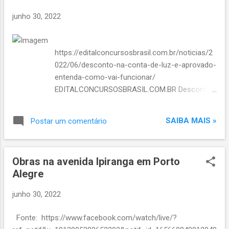
a
junho 30, 2022
g
e
n
https://editalconcursosbrasil.com.br/noticias/2
s
022/06/desconto-na-conta-de-luz-e-aprovado-
entenda-como-vai-funcionar/
EDITALCONCURSOSBRASIL.COM.BR Desconto
na conta de luz é aprovado; entenda como vai
funcionar
SAIBA MAIS »
Postar um comentário
Obras na avenida Ipiranga em Porto
Alegre
junho 30, 2022
Fonte: https://www.facebook.com/watch/live/?