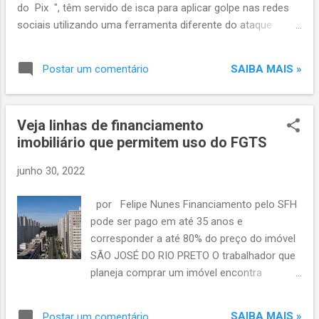
do Pix ", têm servido de isca para aplicar golpe nas redes
sociais utilizando uma ferramenta diferente do ataque
hacker, quando o dispositivo é invadido por vírus, por
exemplo. A arma do crime cibernético, neste caso, é a
SAIBA MAIS »
Postar um comentário
engenharia social, técnica que pode ser feita de forma on-
line, por meio de perfis falsos nas redes ou, ainda, usando a
interação humana e o uso de malwares, como no caso das
Veja linhas de financiamento
ligações telefônicas. O objetivo desse golpe é manipular as
imobiliário que permitem uso do FGTS
pessoas, oferecendo "oportunidades únicas" por tempo
limitado ou gratuidades e até preços mais em conta. Só que,
junho 30, 2022
no fim das contas, tudo não passa de fraude. E ninguém
está livre de passar por isso, segundo especialistas em
por Felipe Nunes Financiamento pelo SFH
segurança cibernética. Isso porque não existe um perfil
pode ser pago em até 35 anos e
específico para as táticas da engenharia social,
corresponder a até 80% do preço do imóvel
considerando a quant...
SÃO JOSÉ DO RIO PRETO O trabalhador que
planeja comprar um imóvel encontra
diferentes linhas de financiamento que
aceitam o uso do FGTS (Fundo de Garantia
SAIBA MAIS »
Postar um comentário