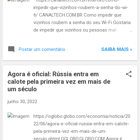
https://canaltech.com.br/internet/como-
impedir-que-vizinhos-roubem-a-senha-do-wi-
fi/ CANALTECH.COM.BR Como impedir que
vizinhos roubem a senha do seu Wi-Fi Gostaria
de impedir que vizinhos ou pessoas mal-
intencionadas roub
SAIBA MAIS »
Postar um comentário
Agora é oficial: Rússia entra em
calote pela primeira vez em mais de
um século
junho 30, 2022
https://oglobo.globo.com/economia/noticia/20
22/06/agora-e-oficial-russia-entra-em-calote-
pela-primeira-vez-em-mais-de-um-
seculo.ghtml OGLOBO.GLOBO.COM Agora é