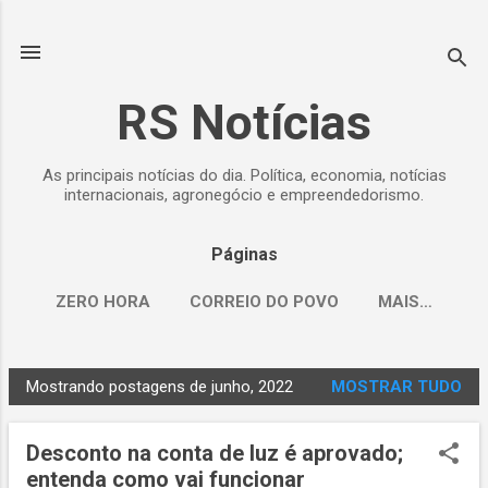
Pular para o conteúdo principal
RS Notícias
As principais notícias do dia. Política, economia, notícias
internacionais, agronegócio e empreendedorismo.
Páginas
ZERO HORA
CORREIO DO POVO
MAIS…
Mostrando postagens de junho, 2022
MOSTRAR TUDO
P
o
Desconto na conta de luz é aprovado;
s
entenda como vai funcionar
t