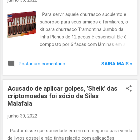
(Absolar). São mais de 10,6 gigawatts (GW) de potência
instalada em residências, comércios,
Para servir aquele churrasco suculento e
indústrias, propriedades rurais e prédios públicos no país. A
saboroso para seus amigos e familiares, o
entidade acredita que 2022 poderá ser o melhor ano da
kit para churrasco Tramontina Jumbo da
energia solar no Brasil desde 2012, co...
linha Plenus de 12 peças é essencial. Ele é
composto por 6 facas com lâminas em aço
inox e maior durabilidade do fio devido ao
tratamento térmico, 6 garfos com maior
SAIBA MAIS »
Postar um comentário
espessura e uma estampagem do aço que
garante maior resistência, evitando
deformações. Os cabos são de
Acusado de aplicar golpes, 'Sheik' das
polipropileno, material que garante maior
criptomoedas foi sócio de Silas
resistência e durabilidade. As peças ainda
Malafaia
podem ser levadas à máquina de lavar-
louças, facilitando seu dia a dia. Link para
junho 30, 2022
comprar:
https://www.magazinevoce.com.br/magazin
Pastor disse que sociedade era em um negócio para venda
elucioborges/kit-churrasco-tramontina-
de livros gospel e não tinha relação com aplicações