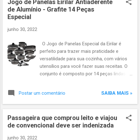
Jogo de Panelas Eirilar Antiaderente
adesão há mais de 17 anos, se viu diante de uma situação
de Alumínio - Grafite 14 Peças
de extrema vulnerabilidade, ao descobrir que seu plano seria
Especial
cancelado após o término do período de remissão
concedido pela operadora. Após o falecimento de seu
junho 30, 2022
marido, a idosa adquiriu o direito de permanecer no plano de
saúde por três anos como beneficiária remida. Antes de
O Jogo de Panelas Especial da Eirilar é
encerrar o período de remissão, a viúva entrou em contato
perfeito para trazer mais praticidade e
com a operadora e com a administ...
versatilidade para sua cozinha, com vários
utensílios para você fazer suas receitas. O
conjunto é composto por 14 peças lindas na
cor grafite, entre panelas, formas e talheres.
São 3 Caçarolas e 2 panelas em alumínio
SAIBA MAIS »
Postar um comentário
grafite com revestimento interno
antiaderente, que impede que os alimentos
grudem, cabos/alças em plástico resistente
Passageira que comprou leito e viajou
e tampas em vidro com saída de vapor. Vem
de convencional deve ser indenizada
ainda 3 frigideiras no mesmo material e em
tamanhos diferentes, 1 fervedor, 1
junho 30, 2022