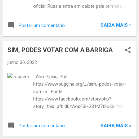
oficial: Rússia entra em calote pela primeira vez
em mais de um século
SAIBA MAIS »
Postar um comentário
SIM, PODES VOTAR COM A BARRIGA
junho 30, 2022
Alex Pipkin, PhD
https://www.puggina.org/.../sim,-podes-votar-
com-a... Fonte:
https://www.facebook.com/story.php?
story_fbid=pfbid0zAosF3HG31M7t8bXic2WZRb
mNZPXMBG7imUvK8jK8DqSd1AcYtQ92xRYt75Y
YLA2l&id=100044227639577&m_entstream_so
SAIBA MAIS »
Postar um comentário
urce=feed_mobile