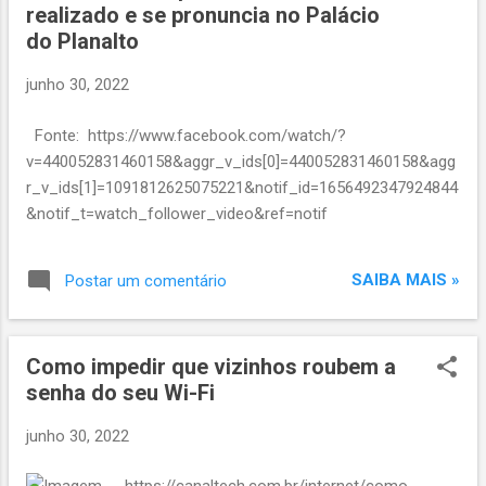
realizado e se pronuncia no Palácio
do Planalto
junho 30, 2022
Fonte: https://www.facebook.com/watch/?
v=440052831460158&aggr_v_ids[0]=440052831460158&agg
r_v_ids[1]=1091812625075221&notif_id=1656492347924844
&notif_t=watch_follower_video&ref=notif
SAIBA MAIS »
Postar um comentário
Como impedir que vizinhos roubem a
senha do seu Wi-Fi
junho 30, 2022