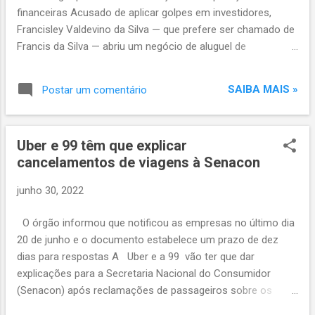
plenus-jumbo-12-
financeiras Acusado de aplicar golpes em investidores,
pecas/p/235026100/UD/CJXU/?
Francisley Valdevino da Silva — que prefere ser chamado de
campaign_email_id=3479&utm_campaign=e
Francis da Silva — abriu um negócio de aluguel de
mail_300622_qui_ud&utm_medium=email&u
criptomoedas e atraiu alguns clientes, entre eles Sasha
tm_source=magazinevoce&utm_content=pr
Meneghel e o marido, João Figueiredo, que aplicaram R$ 1,2
oduto-235026100
SAIBA MAIS »
Postar um comentário
milhão. O jornal O Globo divulgou que Francis era sócio de
Silas Malafaia em uma empresa chamada AlvoX. Segundo o
pastor, a sociedade era para um negócio de venda de livros
Uber e 99 têm que explicar
gospel e não tinha relação com criptomoedas. "Enquanto
cancelamentos de viagens à Senacon
ele [Francis] investiu nessa editora, não teve uma
reclamação de que ele deixou de pagar alguém. Quando ele
junho 30, 2022
deixou de pagar, eu caí fora da sociedade", disse ele em
vídeo publicado no YouTube. Silas afirmou que nunca fez
O órgão informou que notificou as empresas no último dia
qualquer indicação para que seus fiéis investissem em
20 de junho e o documento estabelece um prazo de dez
criptomoedas. "No ano passado, alertei o povo da minha
dias para respostas A Uber e a 99 vão ter que dar
igreja para ter cuidado com...
explicações para a Secretaria Nacional do Consumidor
(Senacon) após reclamações de passageiros sobre os
cancelamentos feitos por motoristas. O órgão, que é ligado