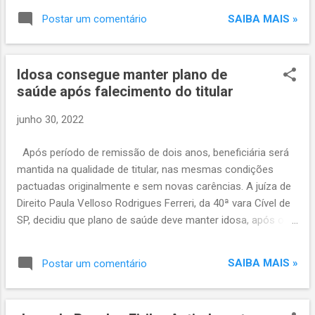
ao Ministério da Justiça de Segurança Pública, informou que
SAIBA MAIS »
Postar um comentário
notificou as empresas no último dia 20 de junho e o
documento estabelece um prazo de dez dias para
respostas. Segundo a Senacon, além de buscar explicações
Idosa consegue manter plano de
sobre canais de reclamações para o consumidor e a política
saúde após falecimento do titular
dos aplicativos para cancelamento de viagens, o intuito da
notificação é entender se há punições para irregularidades
junho 30, 2022
cometidas por motoristas parceiros destas empresas.
Constantemente, principalmente nas redes sociais, usuários
Após período de remissão de dois anos, beneficiária será
reclamam de cancelamentos feitos pelos motoristas, os
mantida na qualidade de titular, nas mesmas condições
altos valores das corridas e a dificuldade no contato com as
pactuadas originalmente e sem novas carências. A juíza de
empresas. De acordo com a S...
Direito Paula Velloso Rodrigues Ferreri, da 40ª vara Cível de
SP, decidiu que plano de saúde deve manter idosa, após o
período de remissão de dois anos, na qualidade de titular,
nas mesmas condições pactuadas originalmente e sem
SAIBA MAIS »
Postar um comentário
novas carências. Segundo o advogado Emerson
Nepomuceno, que atua na defesa, uma beneficiária idosa,
do lar e dependente de um plano de saúde coletivo por