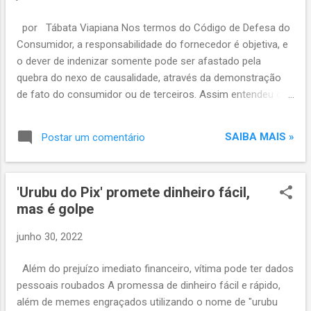
assadeira, 1 forma redonda. Completando o
kit, 1 colher de servir, 1 concha e 1 espátula,
por Tábata Viapiana Nos termos do Código de Defesa do
em nylon silicone que não arranham a
Consumidor, a responsabilidade do fornecedor é objetiva, e
superfície das peças. Link para comprar:
o dever de indenizar somente pode ser afastado pela
https://www.magazinevoce.com.br/magazin
quebra do nexo de causalidade, através da demonstração
elucioborges/jogo-de-panelas-eirilar-
de fato do consumidor ou de terceiros. Assim entendeu o
antiaderente-de-aluminio-grafite-14-pecas-
juiz Michel Feres, da Vara do Juizado Especial Cível de
especial/p/235128200/UD/CJPN/?
Presidente Prudente (SP), ao condenar uma empresa de
campaign_email_id=3479&utm_campaign=e
SAIBA MAIS »
Postar um comentário
ônibus a indenizar em R$ 10 mil, a título de danos morais,
mail_300622_qui_ud&utm_medium=email&u
uma passageira que comprou passagens nas categorias
tm_source=magazinevoce&utm_content=lin
leito e semileito, mas acabou viajando somente em
k-do-prod...
'Urubu do Pix' promete dinheiro fácil,
poltronas convencionais. De acordo com os autos, a
mas é golpe
passageira comprou bilhetes na classe leito, para o trecho
entre Presidente Prudente e Londrina (PR), e de semileito
junho 30, 2022
para ir de Londrina a Itajaí (SC). Ela pagou mais caro pelas
passagens em poltronas mais confortáveis, porém teve que
Além do prejuízo imediato financeiro, vítima pode ter dados
viajar na classe convencional. O magistrado
pessoais roubados A promessa de dinheiro fácil e rápido,
considerou verossímil a alegação da autora. Ele afastou o
além de memes engraçados utilizando o nome de "urubu
argumento da empresa ...