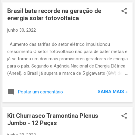
Brasil bate recorde na geração de
energia solar fotovoltaica
junho 30, 2022
Aumento das tarifas do setor elétrico impulsionou
crescimento O setor fotovoltaico não para de bater metas e
já se tornou um dos mais promissores geradores de energia
para o país. Segundo a Agência Nacional de Energia Elétrica
(Aneel), o Brasil já supera a marca de 5 gigawatts (GW) de
energia produzida utilizando somente placas solares.
Microprodutores e domínios comerciais representam mais
SAIBA MAIS »
Postar um comentário
de 2 GW de energia produzida a partir da luz solar. Estudos
indicam que este tipo de geração deve ultrapassar 140 GW
até 2040. Recentemente, o Brasil registrou a marca de 1
Kit Churrasco Tramontina Plenus
milhão de sistemas instalados em telhados, fachadas e
Jumbo - 12 Peças
pequenos terrenos no Brasil, segundo mapeamento da
Associação Brasileira de Energia Solar Fotovoltaica
junho 30, 2022