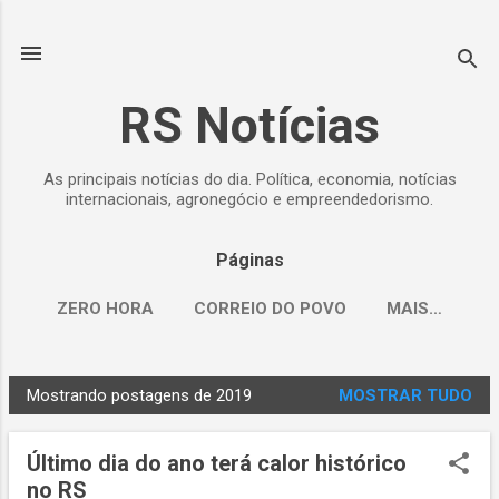
Pular para o conteúdo principal
RS Notícias
As principais notícias do dia. Política, economia, notícias
internacionais, agronegócio e empreendedorismo.
Páginas
ZERO HORA
CORREIO DO POVO
MAIS…
Mostrando postagens de 2019
MOSTRAR TUDO
P
o
Último dia do ano terá calor histórico
s
no RS
t