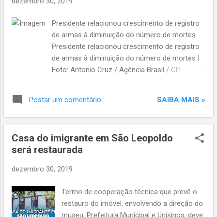
dezembro 30, 2019
Presidente relacionou crescimento de registro
de armas à diminuição do número de mortes
Presidente relacionou crescimento de registro
de armas à diminuição do número de mortes |
Foto: Antonio Cruz / Agência Brasil / CP
PUBLICIDADE O presidente Jair Bolsonaro
pediu, neste domingo, que o Congresso
SAIBA MAIS »
Postar um comentário
Nacional aprove a ampliação da posse e do
porte de armas no país. Em postagem na rede
social Twitter, ele relacionou o crescimento no
Casa do imigrante em São Leopoldo
registro de armas de fogo à diminuição do
será restaurada
número de mortes. "Registro de armas de fogo
cresceu 50% no corrente ano, levando-se em
dezembro 30, 2019
conta o mesmo período de 2018. Segundo
'especialistas', o número de mortes deveria
Termo de cooperação técnica que prevê o
aumentar no Brasil, mas na prática caiu 22%.
restauro do imóvel, envolvendo a direção do
Dependo do Parlamento para ampliar o direito à
museu, Prefeitura Municipal e Unisinos, deve