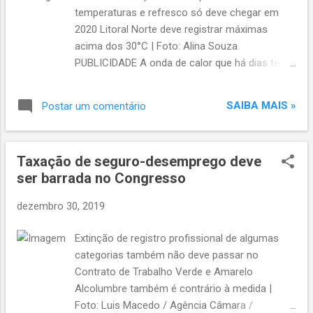
temperaturas e refresco só deve chegar em
2020 Litoral Norte deve registrar máximas
acima dos 30°C | Foto: Alina Souza
PUBLICIDADE A onda de calor que há dias tem
castigado o Rio Grande do Sul favorece mais
um dia de sol e altos índices de radiação
SAIBA MAIS »
Postar um comentário
ultravioleta em grande parte das regiões.
Vendavais e episódios de chuva forte atingiram
o Estado, já neste domingo, mas a onda de
Taxação de seguro-desemprego deve
calor ainda irá atingir seu pico. Um esperado
ser barrada no Congresso
refresco só deverá chegar nos primeiros dias
de 2020. O calor será muito intenso com
dezembro 30, 2019
marcas que podem ficar ao redor e passar de
40°C em vários municípios. O aquecimento
Extinção de registro profissional de algumas
poderá estimular a formação de nuvens de
categorias também não deve passar no
desenvolvimento vertical com risco de
Contrato de Trabalho Verde e Amarelo
temporais isolados com risco de vendavais,
Alcolumbre também é contrário à medida |
raios e granizo. Pode chover forte de forma
Foto: Luis Macedo / Agência Câmara /