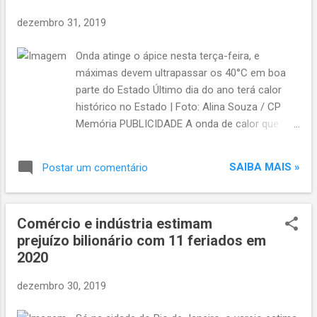
a
dezembro 31, 2019
g
e
Onda atinge o ápice nesta terça-feira, e
n
máximas devem ultrapassar os 40°C em boa
s
parte do Estado Último dia do ano terá calor
histórico no Estado | Foto: Alina Souza / CP
Memória PUBLICIDADE A onda de calor que
atinge o Rio Grande do Sul deve atingir seu
ápice justamente nesta terça-feira, último dia
SAIBA MAIS »
Postar um comentário
de 2019. A expectativa é de previsão de
máximas históricas no Estado. O calor extremo
e a queda na pressão atmosférica poderão
Comércio e indústria estimam
gerar temporais intensos, especialmente na
prejuízo bilionário com 11 feriados em
metade Sul e no Oeste. De acordo com a
2020
MetSul Meteorologia, também há risco de
chuva e temporais nas demais localidades do
dezembro 30, 2019
Estado, mas de forma isolada e passageira.
Assim, a metade Norte do Estado tem mais