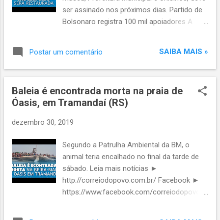
posse/porte para mais cidadãos", escreveu o
ser assinado nos próximos dias. Partido de
presidente. O presidente da República está na
Bolsonaro registra 100 mil apoiadores A
Base Naval de Aratu, unidade da Marinha em
Aliança pelo Brasil, novo partido de Jair
São Tomé de Paripe, subúrbio de Salvador.
Bolsonaro, anunciou que 100 mil pessoas
Bolsonaro deixou Brasília na tarde de sexta-
SAIBA MAIS »
Postar um comentário
preencheram a ficha de “apoiador”... [ leia
feira para passar o recesso...
mais ] “Voltamos ao ponto em que a relação
de presidente e ministro está abalada”
Baleia é encontrada morta na praia de
Merval Pereira, em sua coluna no Globo,
Óasis, em Tramandaí (RS)
disse que a figura do juiz de garantias, do
jeito que foi aprovada, “vai dificultar... [ leia
dezembro 30, 2019
mais ] Bolsonaro: “Dependo do Parlamento
para ampliar posse e porte de armas” Jair
Segundo a Patrulha Ambiental da BM, o
Bolsonaro usou o Twitter neste domingo
animal teria encalhado no final da tarde de
para pedir ao Congresso Nacional que
sábado. Leia mais notícias ►
aprove a ampliação da posse... [ leia mais ]
http://correiodopovo.com.br/ Facebook ►
Com Bolsonaro, gastos secretos da
https://www.facebook.com/correiodopovo
Presidência chegam a R$ 14,9 milhões Os
Twitter ►
gastos secretos da Presidência da
https://twitter.com/correio_dopovo