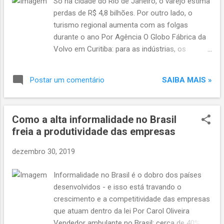
Só na cidade do Rio de Janeiro, o varejo estima
chance de tempo seco na virada. Em Porto
perdas de R$ 4,8 bilhões. Por outro lado, o
Alegre, sol aparece, mas há chance de chuva.
turismo regional aumenta com as folgas
Mínima deve ser de 23°C, e máxima chegará
durante o ano Por Agência O Globo Fábrica da
aos 40°C. Mínimas e máximas no RS Torres
Volvo em Curitiba: para as indústrias, os
22°C / 31°C Erechim 23°C / 34°C Alegrete 23°C
feriados têm impacto negativo (Marcelo
/ 39°C Pelotas 23°C / 33°C Santa Rosa 24°C /
Almeida/EXAME) BRASÍLIA — O ano de 2020
34°C Santa Maria 23°C / 39°C MetSul
SAIBA MAIS »
Postar um comentário
terá mais feriados em dias de semana e
Meteorologia e Correio d...
também mais fins de semana prolongados do
que 2019. O que é uma boa notícia para a
Como a alta informalidade no Brasil
maioria das pessoas preocupa a indústria e o
freia a produtividade das empresas
comércio, de um lado, mas é comemorado
pelos segmentos ligados ao turismo, de outro.
dezembro 30, 2019
O próximo ano terá 251 dias úteis, dois a
menos que 2019, e o número de feriados em
Informalidade no Brasil é o dobro dos países
dias da semana será maior: serão 11 contra
desenvolvidos - e isso está travando o
oito. Mais que isso, serão seis dias de folga
crescimento e a competitividade das empresas
que poderão ser emendados com sábado e
que atuam dentro da lei Por Carol Oliveira
domingo, contra dois em 2019. Esse efeito
Vendedor ambulante no Brasil: cerca de 40%