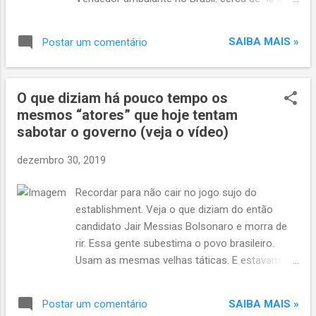
calendário terá influência na atividade
dos trabalhadores estão informais (Diego
econômica. O brasileiro vai folgar mais e
Herculano/NurPhoto/Getty Images) Em evento
trabalhar menos no próximo ano. A retomada
SAIBA MAIS »
Postar um comentário
na semana passada, o secretário de política
do crescimento mais forte da economia em
econômica do Ministério da Economia, Adolfo
2020 é esperada pelo governo, a...
Sachsida, afirmou que, embora em 2019 o país
O que diziam há pouco tempo os
tenha melhorado economicamente, em sua
mesmos “atores” que hoje tentam
visão, e feito um ajuste nas contas públicas,
sabotar o governo (veja o vídeo)
um dos principais desafios brasileiros segue
em pé para 2020: melhorar a produtividade.
dezembro 30, 2019
Entra ano e sai ano, a baixa produtividade é
citada por uma série de empresários e
Recordar para não cair no jogo sujo do
governantes como um ponto a ser atacado. O
establishment. Veja o que diziam do então
Brasil está entre os países mais improdutivos
candidato Jair Messias Bolsonaro e morra de
do mundo. Fica atrás mesmo de vizinhos como
rir. Essa gente subestima o povo brasileiro.
Argentina, Chile e Uruguai e de países de renda
Usam as mesmas velhas táticas. E estavam
parecida, como Rússia, África do Sul e México,
desmoralizados desde então, mas fingem até
segundo dados de 2019 da organização
hoje que formam opinião. [ads... Leia mais
americana The Conference Board, que compila
SAIBA MAIS »
Postar um comentário
ECONOMIA Como a alta informalidade no Brasil