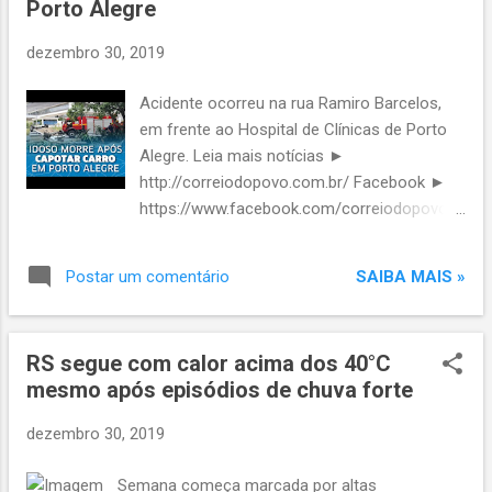
Porto Alegre
funcionários públicos e aposentados. Na
setembro a novembro JUSTIÇA Pacote
Venezuela, filas não são um fenômeno
anticrime pr...
dezembro 30, 2019
incomum. Entre 2014 e 2018, a grave escassez
de alimentos que afetava o país com enormes
Acidente ocorreu na rua Ramiro Barcelos,
reservas de petróleo obrigou os venezuelanos
em frente ao Hospital de Clínicas de Porto
a ter muita paciência para conseguir alguns
Alegre. Leia mais notícias ►
suprimentos. Desde o início do ano, ovos,
http://correiodopovo.com.br/ Facebook ►
frutas e carne estão disponíveis novamente
https://www.facebook.com/correiodopovo
nas lojas. Mas agora é nos postos de gasolina
Twitter ►
que as filas são formadas devido à falta de
https://twitter.com/correio_dopovo
combustível e também em frente às lojas que
SAIBA MAIS »
Postar um comentário
Instagram ►
aceitam pagamentos em petro, uma
https://instagram.com/correiodopovo/
criptomoeda lançada em fevere...
RS segue com calor acima dos 40°C
mesmo após episódios de chuva forte
dezembro 30, 2019
Semana começa marcada por altas