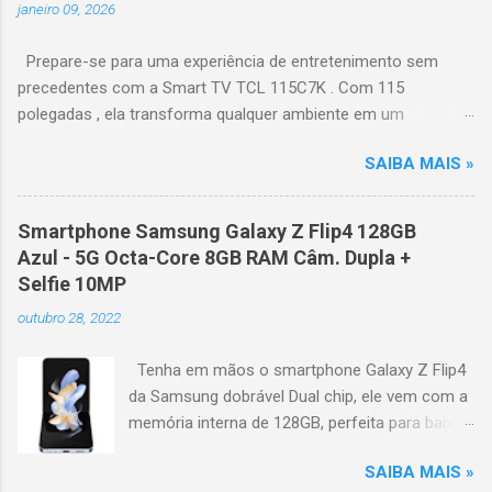
janeiro 09, 2026
Prepare-se para uma experiência de entretenimento sem
precedentes com a Smart TV TCL 115C7K . Com 115
polegadas , ela transforma qualquer ambiente em um
verdadeiro cinema particular, oferecendo imagens grandiosas
SAIBA MAIS »
e realistas. 🌟 Destaques do produto Tela QLED Mini LED 115” :
controle de iluminação preciso, brilho intenso e cores
vibrantes. Resolução 4K UHD : detalhes impressionantes e
Smartphone Samsung Galaxy Z Flip4 128GB
contraste profundo em cada cena. Processador AiPQ :
Azul - 5G Octa-Core 8GB RAM Câm. Dupla +
desempenho otimizado para imagens e movimentos fluidos.
Selfie 10MP
Taxa de atualização nativa de 144Hz (até 240Hz com DLG) :
outubro 28, 2022
ideal para esportes e games, garantindo fluidez e resposta
imediata. Google TV integrado : interface intuitiva,
Tenha em mãos o smartphone Galaxy Z Flip4
recomendações personalizadas e acesso a aplicativos como
da Samsung dobrável Dual chip, ele vem com a
YouTube, Netflix, Disney+, Prime Video, HBO Max e muito mais.
memória interna de 128GB, perfeita para baixar
Google Assistente : comandos de voz para facilitar sua
seus apps e jogos preferidos ou ainda tirar
navegação. 📐 Design e dimensões Largura: 256,6 cm | Altura:
SAIBA MAIS »
centenas de fotos com estilo graças a sua cor
153,8 cm | Profundidade: 44,5 cm Peso: 99,8 kg (229,3 kg com