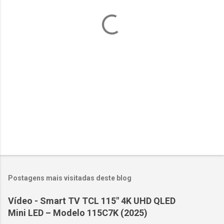
á
r
i
o
s
Postagens mais visitadas deste blog
Vídeo - Smart TV TCL 115" 4K UHD QLED
Mini LED – Modelo 115C7K (2025)