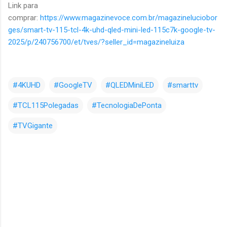
Link para
comprar:
https://www.magazinevoce.com.br/magazineluciobor
ges/smart-tv-115-tcl-4k-uhd-qled-mini-led-115c7k-google-tv-
2025/p/240756700/et/tves/?seller_id=magazineluiza
#4KUHD
#GoogleTV
#QLEDMiniLED
#smarttv
#TCL115Polegadas
#TecnologiaDePonta
#TVGigante
C
o
m
e
n
t