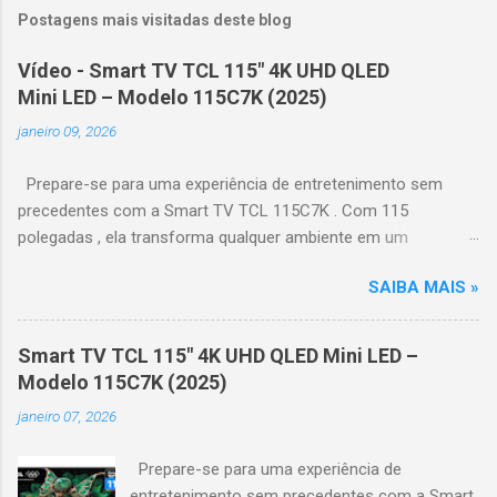
Postagens mais visitadas deste blog
Vídeo - Smart TV TCL 115" 4K UHD QLED
Mini LED – Modelo 115C7K (2025)
janeiro 09, 2026
Prepare-se para uma experiência de entretenimento sem
precedentes com a Smart TV TCL 115C7K . Com 115
polegadas , ela transforma qualquer ambiente em um
verdadeiro cinema particular, oferecendo imagens grandiosas
SAIBA MAIS »
e realistas. 🌟 Destaques do produto Tela QLED Mini LED 115” :
controle de iluminação preciso, brilho intenso e cores
vibrantes. Resolução 4K UHD : detalhes impressionantes e
Smart TV TCL 115" 4K UHD QLED Mini LED –
contraste profundo em cada cena. Processador AiPQ :
Modelo 115C7K (2025)
desempenho otimizado para imagens e movimentos fluidos.
janeiro 07, 2026
Taxa de atualização nativa de 144Hz (até 240Hz com DLG) :
ideal para esportes e games, garantindo fluidez e resposta
Prepare-se para uma experiência de
imediata. Google TV integrado : interface intuitiva,
entretenimento sem precedentes com a Smart