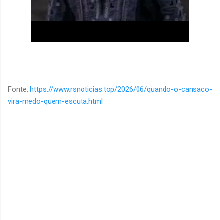
Fonte:
https://www.rsnoticias.top/2026/06/quando-o-cansaco-
vira-medo-quem-escuta.html
C
o
m
e
n
t