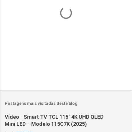
á
r
i
o
s
Postagens mais visitadas deste blog
Vídeo - Smart TV TCL 115" 4K UHD QLED
Mini LED – Modelo 115C7K (2025)