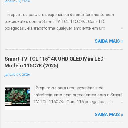
janeiro 09, 2026
Prepare-se para uma experiência de entretenimento sem
precedentes com a Smart TV TCL 115C7K . Com 115
polegadas , ela transforma qualquer ambiente em um
verdadeiro cinema particular, oferecendo imagens grandiosas
SAIBA MAIS »
e realistas. 🌟 Destaques do produto Tela QLED Mini LED 115” :
controle de iluminação preciso, brilho intenso e cores
vibrantes. Resolução 4K UHD : detalhes impressionantes e
Smart TV TCL 115" 4K UHD QLED Mini LED –
contraste profundo em cada cena. Processador AiPQ :
Modelo 115C7K (2025)
desempenho otimizado para imagens e movimentos fluidos.
janeiro 07, 2026
Taxa de atualização nativa de 144Hz (até 240Hz com DLG) :
ideal para esportes e games, garantindo fluidez e resposta
Prepare-se para uma experiência de
imediata. Google TV integrado : interface intuitiva,
entretenimento sem precedentes com a Smart
recomendações personalizadas e acesso a aplicativos como
TV TCL 115C7K . Com 115 polegadas , ela
YouTube, Netflix, Disney+, Prime Video, HBO Max e muito mais.
transforma qualquer ambiente em um
Google Assistente : comandos de voz para facilitar sua
SAIBA MAIS »
verdadeiro cinema particular, oferecendo
navegação. 📐 Design e dimensões Largura: 256,6 cm | Altura:
imagens grandiosas e realistas. 🌟 Destaques
153,8 cm | Profundidade: 44,5 cm Peso: 99,8 kg (229,3 kg com