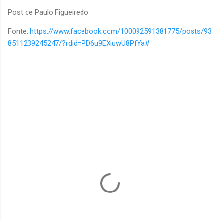
Post de Paulo Figueiredo
Fonte:
https://www.facebook.com/100092591381775/posts/93
8511239245247/?rdid=PD6u9EXiuwU8PfYa#
C
o
m
e
n
t
á
r
i
o