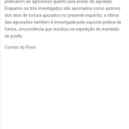
praticarem as agressões quanto pela prisão do agredido.
Enquanto os três investigados são apontados como autores
dos atos de tortura apurados no presente inquérito, a vítima
das agressões também é investigada pela suposta prática de
furtos, circunstância que resultou na expedição de mandado
de prisão.
Correio do Povo
C
o
m
e
n
t
á
r