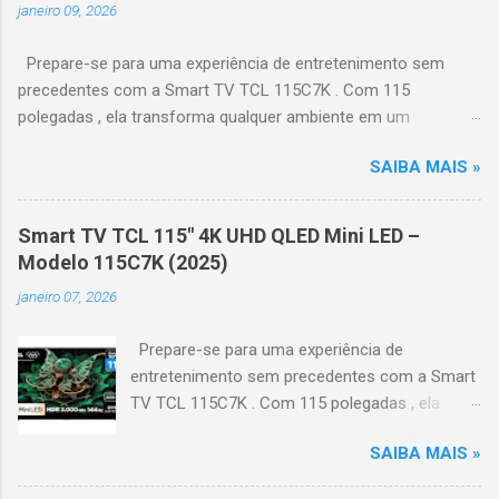
janeiro 09, 2026
Prepare-se para uma experiência de entretenimento sem
precedentes com a Smart TV TCL 115C7K . Com 115
polegadas , ela transforma qualquer ambiente em um
verdadeiro cinema particular, oferecendo imagens grandiosas
SAIBA MAIS »
e realistas. 🌟 Destaques do produto Tela QLED Mini LED 115” :
controle de iluminação preciso, brilho intenso e cores
vibrantes. Resolução 4K UHD : detalhes impressionantes e
Smart TV TCL 115" 4K UHD QLED Mini LED –
contraste profundo em cada cena. Processador AiPQ :
Modelo 115C7K (2025)
desempenho otimizado para imagens e movimentos fluidos.
janeiro 07, 2026
Taxa de atualização nativa de 144Hz (até 240Hz com DLG) :
ideal para esportes e games, garantindo fluidez e resposta
Prepare-se para uma experiência de
imediata. Google TV integrado : interface intuitiva,
entretenimento sem precedentes com a Smart
recomendações personalizadas e acesso a aplicativos como
TV TCL 115C7K . Com 115 polegadas , ela
YouTube, Netflix, Disney+, Prime Video, HBO Max e muito mais.
transforma qualquer ambiente em um
Google Assistente : comandos de voz para facilitar sua
SAIBA MAIS »
verdadeiro cinema particular, oferecendo
navegação. 📐 Design e dimensões Largura: 256,6 cm | Altura:
imagens grandiosas e realistas. 🌟 Destaques
153,8 cm | Profundidade: 44,5 cm Peso: 99,8 kg (229,3 kg com