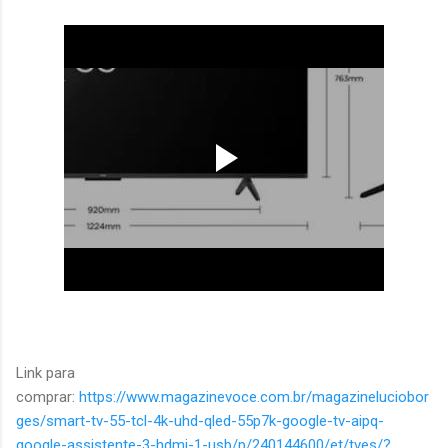
Link para
comprar:
https://www.magazinevoce.com.br/magazineluciobor
ges/smart-tv-55-tcl-4k-uhd-qled-55p7k-google-tv-aipq-
google-assistente-3-hdmi-1-usb/p/240144600/et/tves/?