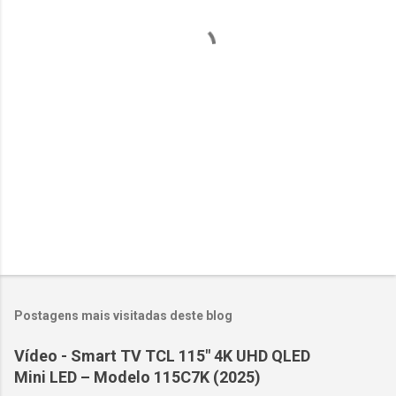
á
r
i
o
s
Postagens mais visitadas deste blog
Vídeo - Smart TV TCL 115" 4K UHD QLED
Mini LED – Modelo 115C7K (2025)