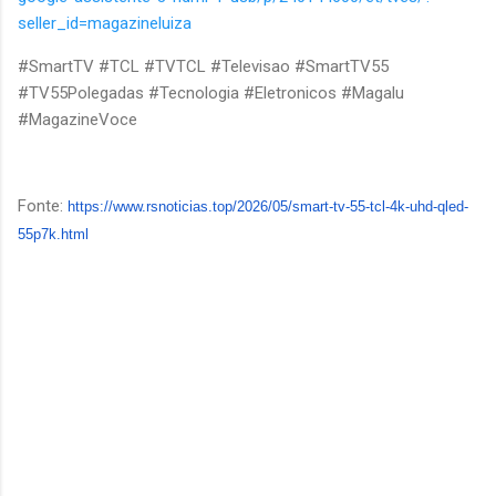
seller_id=magazineluiza
#SmartTV #TCL #TVTCL #Televisao #SmartTV55
#TV55Polegadas #Tecnologia #Eletronicos #Magalu
#MagazineVoce
Fonte:
https://www.rsnoticias.top/
2026/05/smart-tv-55-tcl-4k-
uhd-qled-
55p7k.html
C
o
m
e
n
t