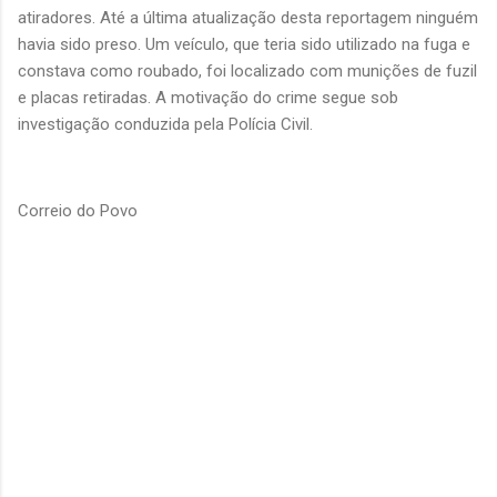
atiradores. Até a última atualização desta reportagem ninguém
havia sido preso. Um veículo, que teria sido utilizado na fuga e
constava como roubado, foi localizado com munições de fuzil
e placas retiradas. A motivação do crime segue sob
investigação conduzida pela Polícia Civil.
Correio do Povo
C
o
m
e
n
t
á