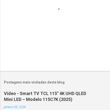
r
i
o
s
Postagens mais visitadas deste blog
Vídeo - Smart TV TCL 115" 4K UHD QLED
Mini LED – Modelo 115C7K (2025)
janeiro 09, 2026