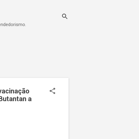
eendedorismo.
 vacinação
Butantan a