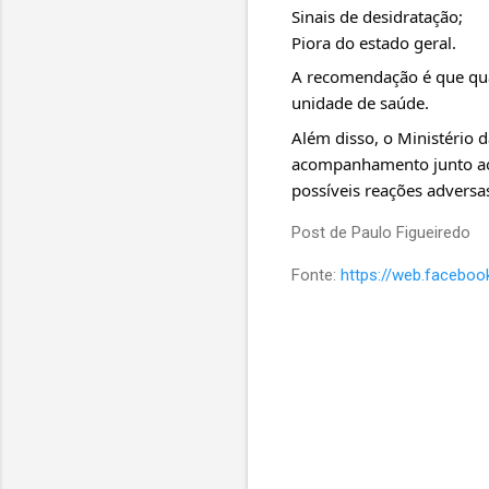
Sinais de desidratação;
Piora do estado geral.
A recomendação é que qua
unidade de saúde.
Além disso, o Ministério 
acompanhamento junto aos 
possíveis reações adversa
Post de Paulo Figueiredo
Fonte:
https://web.facebo
C
o
m
e