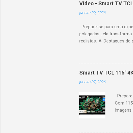
Vídeo - Smart TV TCL
janeiro 09, 2026
Prepare-se para uma expe
polegadas , ela transforma
realistas. 🌟 Destaques do 
vibrantes. Resolução 4K UH
desempenho otimizado para
ideal para esportes e games,
recomendações personaliza
Smart TV TCL 115" 4
mais. Google Assistente : 
janeiro 07, 2026
Altura: 153,8 cm | Profund
Prepare-
Com 115 
imagens g
iluminaçã
contrast
moviment