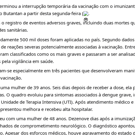
erminou a interrupção temporária da vacinação com o imunizant
o Butantan a partir desta segunda-feira (
. 
 o registro de eventos adversos graves, incluindo duas mortes q
es sanitárias.
amente 500 mil doses foram aplicadas no país. Segundo dados of
 de reações severas potencialmente associadas à vacinação. Entre
oram classificados como os mais graves e passaram a ser analisa
 pela vigilância em saúde.
ram-se especialmente em três pacientes que desenvolveram manif
vacinação.
uma mulher de 39 anos. Seis dias depois de receber a dose, ela p
s. O quadro evoluiu para sintomas associados à dengue grave, i
 Unidade de Terapia Intensiva (UTI). Após atendimento médico 
apresentou melhora e recebeu alta hospitalar.
eu com uma mulher de 48 anos. Dezenove dias após a imunização
hados de comprometimento neurológico. O diagnóstico apontou 
co. Apesar dos esforços médicos, houve agravamento do estado de