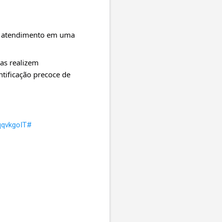
r atendimento em uma 
as realizem 
ificação precoce de 
qqvkgoIT#