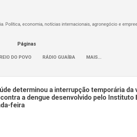
Pular para o conteúdo principal
dia. Política, economia, notícias internacionais, agronegócio e empr
Páginas
REIO DO POVO
RÁDIO GUAÍBA
MAIS…
aúde determinou a interrupção temporária da
contra a dengue desenvolvido pelo Instituto 
nda-feira