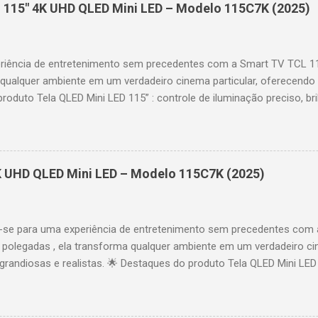
 115" 4K UHD QLED Mini LED – Modelo 115C7K (2025)
riência de entretenimento sem precedentes com a Smart TV TCL 
 qualquer ambiente em um verdadeiro cinema particular, oferecendo
produto Tela QLED Mini LED 115” : controle de iluminação preciso, br
D : detalhes impressionantes e contraste profundo em cada cena. 
 imagens e movimentos fluidos. Taxa de atualização nativa de 144
 garantindo fluidez e resposta imediata. Google TV integrado : interf
das e acesso a aplicativos como YouTube, Netflix, Disney+, Prime
K UHD QLED Mini LED – Modelo 115C7K (2025)
comandos de voz para facilitar sua navegação. 📐 Design e dimensõe
idade: 44,5 cm Peso: 99,8 kg (229,3 kg com embalagem) Estrutura imp
se para uma experiência de entretenimento sem precedentes com 
polegadas , ela transforma qualquer ambiente em um verdadeiro cin
randiosas e realistas. 🌟 Destaques do produto Tela QLED Mini LED 
o preciso, brilho intenso e cores vibrantes. Resolução 4K UHD : det
e profundo em cada cena. Processador AiPQ : desempenho otimiza
os fluidos. Taxa de atualização nativa de 144Hz (até 240Hz com DLG