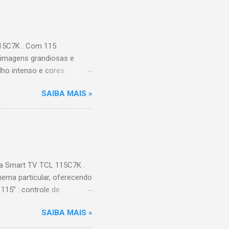
115C7K . Com 115
 imagens grandiosas e
ilho intenso e cores
Processador AiPQ :
SAIBA MAIS »
Hz (até 240Hz com DLG) :
ace intuitiva,
 Video, HBO Max e muito
s Largura: 256,6 cm |
onen...
a Smart TV TCL 115C7K .
ema particular, oferecendo
115” : controle de
alhes impressionantes e
SAIBA MAIS »
do para imagens e
) : ideal para esportes e