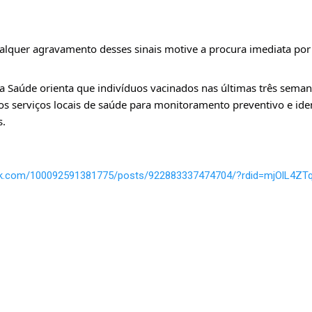
lquer agravamento desses sinais motive a procura imediata po
da Saúde orienta que indivíduos vacinados nas últimas três seman
serviços locais de saúde para monitoramento preventivo e ident
s.
ok.com/100092591381775/posts/922883337474704/?rdid=mjOlL4ZT