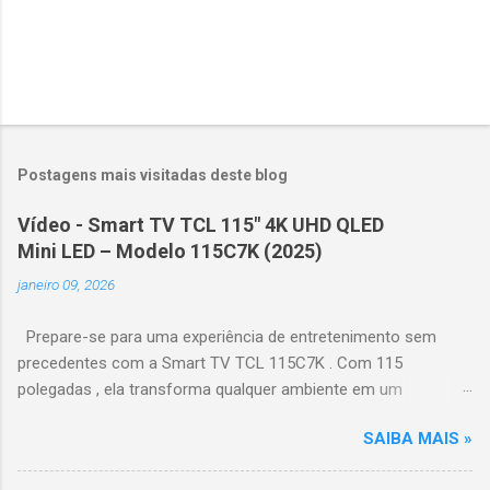
Postagens mais visitadas deste blog
Vídeo - Smart TV TCL 115" 4K UHD QLED
Mini LED – Modelo 115C7K (2025)
janeiro 09, 2026
Prepare-se para uma experiência de entretenimento sem
precedentes com a Smart TV TCL 115C7K . Com 115
polegadas , ela transforma qualquer ambiente em um
verdadeiro cinema particular, oferecendo imagens grandiosas
SAIBA MAIS »
e realistas. 🌟 Destaques do produto Tela QLED Mini LED 115” :
controle de iluminação preciso, brilho intenso e cores