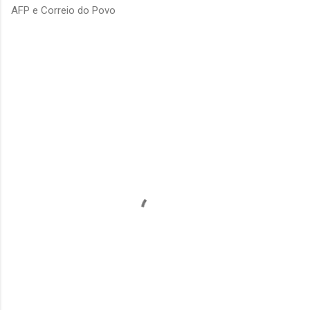
AFP e Correio do Povo
C
o
m
e
n
t
á
r
i
o
s