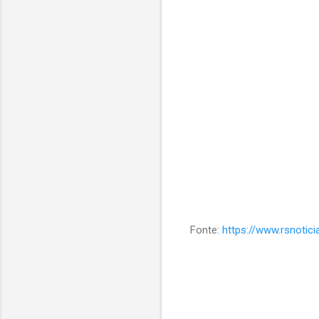
Fonte:
https://www.rsnotic
C
o