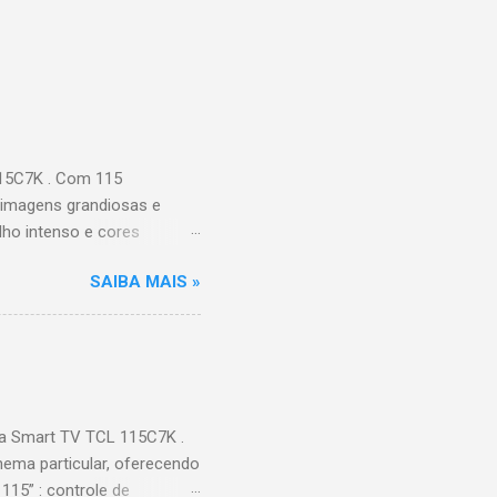
115C7K . Com 115
 imagens grandiosas e
ilho intenso e cores
Processador AiPQ :
SAIBA MAIS »
Hz (até 240Hz com DLG) :
ace intuitiva,
 Video, HBO Max e muito
s Largura: 256,6 cm |
onen...
a Smart TV TCL 115C7K .
ema particular, oferecendo
115” : controle de