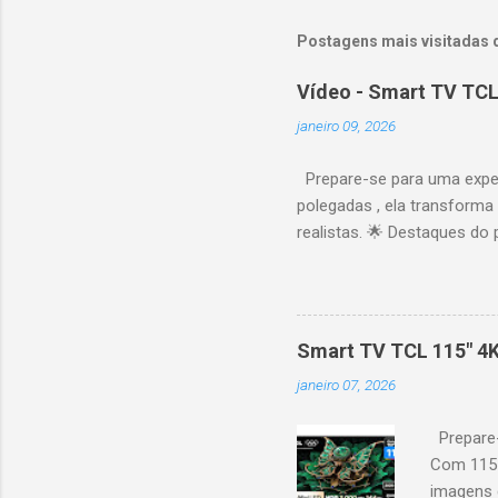
Postagens mais visitadas 
Vídeo - Smart TV TCL
janeiro 09, 2026
Prepare-se para uma expe
polegadas , ela transforma
realistas. 🌟 Destaques do 
vibrantes. Resolução 4K UH
desempenho otimizado para
ideal para esportes e games,
recomendações personaliza
Smart TV TCL 115" 4
mais. Google Assistente : 
janeiro 07, 2026
Altura: 153,8 cm | Profund
Prepare-
Com 115 
imagens g