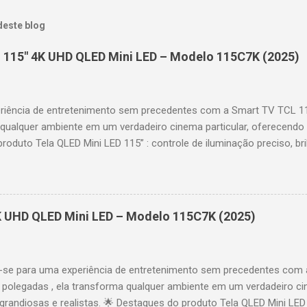
deste blog
 115" 4K UHD QLED Mini LED – Modelo 115C7K (2025)
riência de entretenimento sem precedentes com a Smart TV TCL 
 qualquer ambiente em um verdadeiro cinema particular, oferecendo
produto Tela QLED Mini LED 115” : controle de iluminação preciso, br
D : detalhes impressionantes e contraste profundo em cada cena. 
 imagens e movimentos fluidos. Taxa de atualização nativa de 144
 garantindo fluidez e resposta imediata. Google TV integrado : interf
das e acesso a aplicativos como YouTube, Netflix, Disney+, Prime
K UHD QLED Mini LED – Modelo 115C7K (2025)
comandos de voz para facilitar sua navegação. 📐 Design e dimensõe
idade: 44,5 cm Peso: 99,8 kg (229,3 kg com embalagem) Estrutura imp
se para uma experiência de entretenimento sem precedentes com 
polegadas , ela transforma qualquer ambiente em um verdadeiro cin
randiosas e realistas. 🌟 Destaques do produto Tela QLED Mini LED 