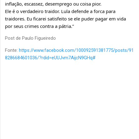
inflação, escassez, desemprego ou coisa pior.
Ele é o verdadeiro traidor. Lula defende a forca para 
traidores. Eu ficarei satisfeito se ele puder pagar em vida 
por seus crimes contra a pátria.”
Post de Paulo Figueiredo
Fonte:
https://www.facebook.com/100092591381775/posts/91
8286684601036/?rdid=eUUJvm7AijcN9GHq#
C
o
m
e
n
t
á