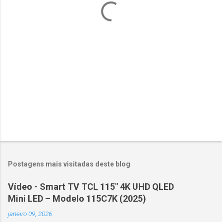
r
i
o
s
Postagens mais visitadas deste blog
Vídeo - Smart TV TCL 115" 4K UHD QLED
Mini LED – Modelo 115C7K (2025)
janeiro 09, 2026