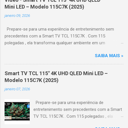
Mini LED – Modelo 115C7K (2025)
janeiro 09, 2026
Prepare-se para uma experiência de entretenimento sem
precedentes com a Smart TV TCL 115C7K . Com 115
polegadas , ela transforma qualquer ambiente em um
verdadeiro cinema particular, oferecendo imagens grandiosas
SAIBA MAIS »
e realistas. 🌟 Destaques do produto Tela QLED Mini LED 115” :
controle de iluminação preciso, brilho intenso e cores
vibrantes. Resolução 4K UHD : detalhes impressionantes e
Smart TV TCL 115" 4K UHD QLED Mini LED –
contraste profundo em cada cena. Processador AiPQ :
Modelo 115C7K (2025)
desempenho otimizado para imagens e movimentos fluidos.
janeiro 07, 2026
Taxa de atualização nativa de 144Hz (até 240Hz com DLG) :
ideal para esportes e games, garantindo fluidez e resposta
Prepare-se para uma experiência de
imediata. Google TV integrado : interface intuitiva,
entretenimento sem precedentes com a Smart
recomendações personalizadas e acesso a aplicativos como
TV TCL 115C7K . Com 115 polegadas , ela
YouTube, Netflix, Disney+, Prime Video, HBO Max e muito mais.
transforma qualquer ambiente em um
Google Assistente : comandos de voz para facilitar sua