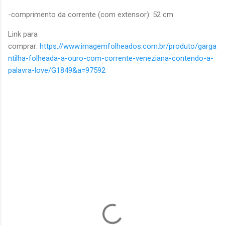
-comprimento da corrente (com extensor): 52 cm
Link para
comprar:
https://www.imagemfolheados.com.br/produto/garga
ntilha-folheada-a-ouro-com-corrente-veneziana-contendo-a-
palavra-love/G1849&a=97592
C
o
m
e
n
t
á
r