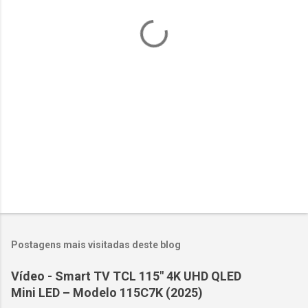
á
r
i
o
s
Postagens mais visitadas deste blog
Vídeo - Smart TV TCL 115" 4K UHD QLED
Mini LED – Modelo 115C7K (2025)