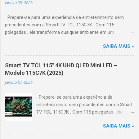
janeiro 09, 2026
Prepare-se para uma experiência de entretenimento sem
precedentes com a Smart TV TCL 115C7K . Com 115
polegadas , ela transforma qualquer ambiente em um
verdadeiro cinema particular, oferecendo imagens grandiosas
SAIBA MAIS »
e realistas. 🌟 Destaques do produto Tela QLED Mini LED 115” :
controle de iluminação preciso, brilho intenso e cores
vibrantes. Resolução 4K UHD : detalhes impressionantes e
Smart TV TCL 115" 4K UHD QLED Mini LED –
contraste profundo em cada cena. Processador AiPQ :
Modelo 115C7K (2025)
desempenho otimizado para imagens e movimentos fluidos.
janeiro 07, 2026
Taxa de atualização nativa de 144Hz (até 240Hz com DLG) :
ideal para esportes e games, garantindo fluidez e resposta
Prepare-se para uma experiência de
imediata. Google TV integrado : interface intuitiva,
entretenimento sem precedentes com a Smart
recomendações personalizadas e acesso a aplicativos como
TV TCL 115C7K . Com 115 polegadas , ela
YouTube, Netflix, Disney+, Prime Video, HBO Max e muito mais.
transforma qualquer ambiente em um
Google Assistente : comandos de voz para facilitar sua
SAIBA MAIS »
verdadeiro cinema particular, oferecendo
navegação. 📐 Design e dimensões Largura: 256,6 cm | Altura:
imagens grandiosas e realistas. 🌟 Destaques
153,8 cm | Profundidade: 44,5 cm Peso: 99,8 kg (229,3 kg com