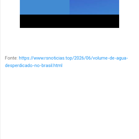
Fonte:
https://www.rsnoticias.top/2026/06/volume-de-agua-
desperdicado-no-brasil.html
C
o
m
e
n
t