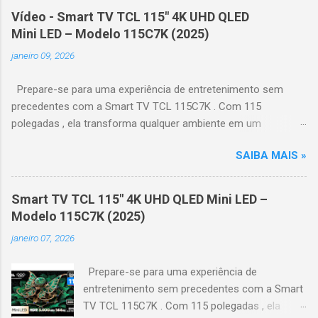
Vídeo - Smart TV TCL 115" 4K UHD QLED
Mini LED – Modelo 115C7K (2025)
janeiro 09, 2026
Prepare-se para uma experiência de entretenimento sem
precedentes com a Smart TV TCL 115C7K . Com 115
polegadas , ela transforma qualquer ambiente em um
verdadeiro cinema particular, oferecendo imagens grandiosas
SAIBA MAIS »
e realistas. 🌟 Destaques do produto Tela QLED Mini LED 115” :
controle de iluminação preciso, brilho intenso e cores
vibrantes. Resolução 4K UHD : detalhes impressionantes e
Smart TV TCL 115" 4K UHD QLED Mini LED –
contraste profundo em cada cena. Processador AiPQ :
Modelo 115C7K (2025)
desempenho otimizado para imagens e movimentos fluidos.
janeiro 07, 2026
Taxa de atualização nativa de 144Hz (até 240Hz com DLG) :
ideal para esportes e games, garantindo fluidez e resposta
Prepare-se para uma experiência de
imediata. Google TV integrado : interface intuitiva,
entretenimento sem precedentes com a Smart
recomendações personalizadas e acesso a aplicativos como
TV TCL 115C7K . Com 115 polegadas , ela
YouTube, Netflix, Disney+, Prime Video, HBO Max e muito mais.