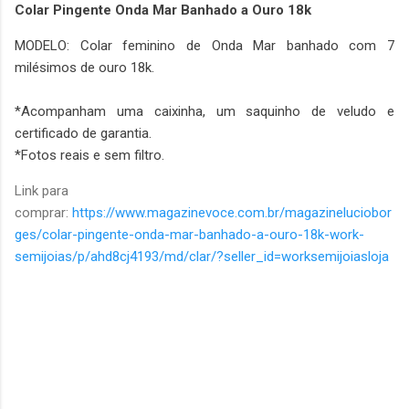
Colar Pingente Onda Mar Banhado a Ouro 18k
MODELO: Colar feminino de Onda Mar banhado com 7
milésimos de ouro 18k.
*Acompanham uma caixinha, um saquinho de veludo e
certificado de garantia.
*Fotos reais e sem filtro.
Link para
comprar:
https://www.magazinevoce.com.br/magazineluciobor
ges/colar-pingente-onda-mar-banhado-a-ouro-18k-work-
semijoias/p/ahd8cj4193/md/clar/?seller_id=worksemijoiasloja
C
o
m