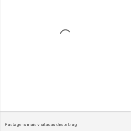
e
n
t
á
r
i
o
s
Postagens mais visitadas deste blog