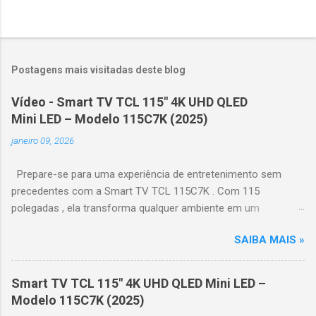
Postagens mais visitadas deste blog
Vídeo - Smart TV TCL 115" 4K UHD QLED
Mini LED – Modelo 115C7K (2025)
janeiro 09, 2026
Prepare-se para uma experiência de entretenimento sem
precedentes com a Smart TV TCL 115C7K . Com 115
polegadas , ela transforma qualquer ambiente em um
verdadeiro cinema particular, oferecendo imagens grandiosas
SAIBA MAIS »
e realistas. 🌟 Destaques do produto Tela QLED Mini LED 115” :
controle de iluminação preciso, brilho intenso e cores
vibrantes. Resolução 4K UHD : detalhes impressionantes e
Smart TV TCL 115" 4K UHD QLED Mini LED –
contraste profundo em cada cena. Processador AiPQ :
Modelo 115C7K (2025)
desempenho otimizado para imagens e movimentos fluidos.