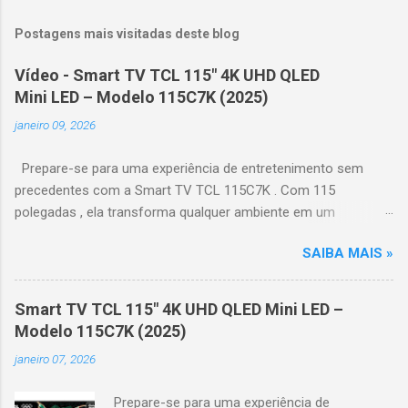
Postagens mais visitadas deste blog
Vídeo - Smart TV TCL 115" 4K UHD QLED
Mini LED – Modelo 115C7K (2025)
janeiro 09, 2026
Prepare-se para uma experiência de entretenimento sem
precedentes com a Smart TV TCL 115C7K . Com 115
polegadas , ela transforma qualquer ambiente em um
verdadeiro cinema particular, oferecendo imagens grandiosas
SAIBA MAIS »
e realistas. 🌟 Destaques do produto Tela QLED Mini LED 115” :
controle de iluminação preciso, brilho intenso e cores
vibrantes. Resolução 4K UHD : detalhes impressionantes e
Smart TV TCL 115" 4K UHD QLED Mini LED –
contraste profundo em cada cena. Processador AiPQ :
Modelo 115C7K (2025)
desempenho otimizado para imagens e movimentos fluidos.
janeiro 07, 2026
Taxa de atualização nativa de 144Hz (até 240Hz com DLG) :
ideal para esportes e games, garantindo fluidez e resposta
Prepare-se para uma experiência de