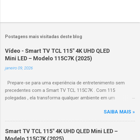
Postagens mais visitadas deste blog
Vídeo - Smart TV TCL 115" 4K UHD QLED
Mini LED – Modelo 115C7K (2025)
janeiro 09, 2026
Prepare-se para uma experiência de entretenimento sem
precedentes com a Smart TV TCL 115C7K . Com 115
polegadas , ela transforma qualquer ambiente em um
verdadeiro cinema particular, oferecendo imagens grandiosas
SAIBA MAIS »
e realistas. 🌟 Destaques do produto Tela QLED Mini LED 115” :
controle de iluminação preciso, brilho intenso e cores
vibrantes. Resolução 4K UHD : detalhes impressionantes e
Smart TV TCL 115" 4K UHD QLED Mini LED –
contraste profundo em cada cena. Processador AiPQ :
Modelo 115C7K (2025)