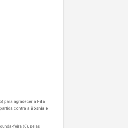
5) para agradecer à 
Fifa
partida contra a 
Bósnia e 
, nesta segunda-feira (6), pelas 