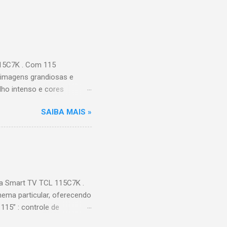
115C7K . Com 115
 imagens grandiosas e
ilho intenso e cores
Processador AiPQ :
SAIBA MAIS »
Hz (até 240Hz com DLG) :
ace intuitiva,
 Video, HBO Max e muito
s Largura: 256,6 cm |
onen...
a Smart TV TCL 115C7K .
ema particular, oferecendo
115” : controle de
alhes impressionantes e