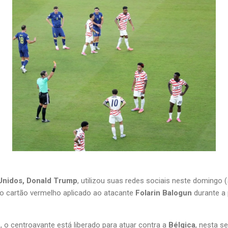
Unidos, Donald Trump
, utilizou suas redes sociais neste domingo (
o cartão vermelho aplicado ao atacante 
Folarin Balogun
 durante a 
 o centroavante está liberado para atuar contra a 
Bélgica