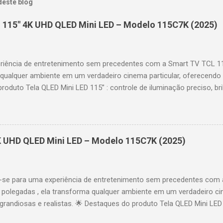
deste blog
 115" 4K UHD QLED Mini LED – Modelo 115C7K (2025)
riência de entretenimento sem precedentes com a Smart TV TCL 
 qualquer ambiente em um verdadeiro cinema particular, oferecendo
produto Tela QLED Mini LED 115” : controle de iluminação preciso, br
D : detalhes impressionantes e contraste profundo em cada cena. 
 imagens e movimentos fluidos. Taxa de atualização nativa de 144
 garantindo fluidez e resposta imediata. Google TV integrado : interf
das e acesso a aplicativos como YouTube, Netflix, Disney+, Prime
K UHD QLED Mini LED – Modelo 115C7K (2025)
comandos de voz para facilitar sua navegação. 📐 Design e dimensõe
idade: 44,5 cm Peso: 99,8 kg (229,3 kg com embalagem) Estrutura imp
se para uma experiência de entretenimento sem precedentes com 
polegadas , ela transforma qualquer ambiente em um verdadeiro cin
randiosas e realistas. 🌟 Destaques do produto Tela QLED Mini LED 
o preciso, brilho intenso e cores vibrantes. Resolução 4K UHD : det