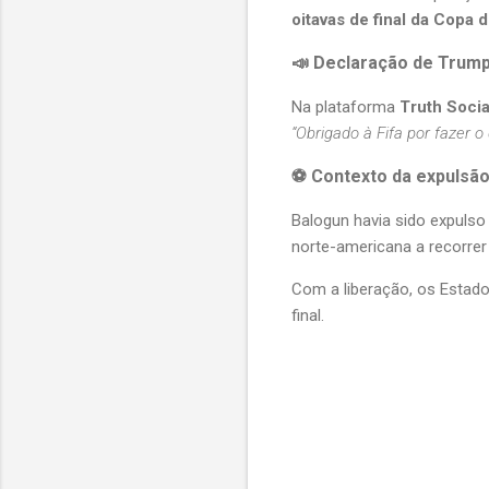
oitavas de final da Copa
📣 Declaração de Trum
Na plataforma 
Truth Socia
“Obrigado à Fifa por fazer o
⚽ Contexto da expulsã
Balogun havia sido expulso p
norte-americana a recorrer
Com a liberação, os Estado
final.
C
o
m