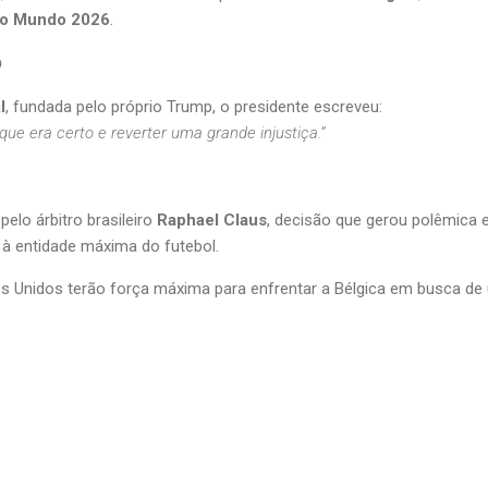
 do Mundo 2026
.
p
l
 que era certo e reverter uma grande injustiça.”
o
elo árbitro brasileiro 
Raphael Claus
, decisão que gerou polêmica e
 à entidade máxima do futebol.
s Unidos terão força máxima para enfrentar a Bélgica em busca de 