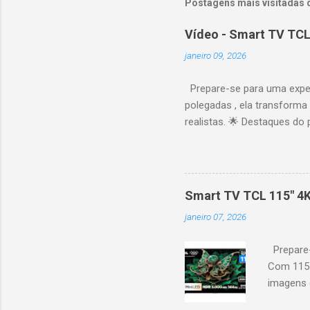
Postagens mais visitadas 
Vídeo - Smart TV TCL
janeiro 09, 2026
Prepare-se para uma expe
polegadas , ela transforma
realistas. 🌟 Destaques do 
vibrantes. Resolução 4K UH
desempenho otimizado para
ideal para esportes e games,
recomendações personaliza
Smart TV TCL 115" 4
mais. Google Assistente : 
janeiro 07, 2026
Altura: 153,8 cm | Profund
Prepare-
Com 115 
imagens g
iluminaçã