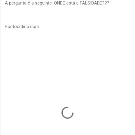
A pergunta é a seguinte: ONDE está a FALSIDADE???
Pontocritico.com
C
o
m
e
n
t
á
r
i
o