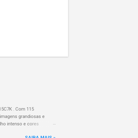
115C7K . Com 115
 imagens grandiosas e
ilho intenso e cores
Processador AiPQ :
SAIBA MAIS »