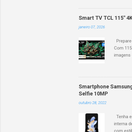
desempenho otimizado para
ideal para esportes e games,
recomendações personaliza
Smart TV TCL 115" 4
mais. Google Assistente : 
janeiro 07, 2026
Altura: 153,8 cm | Profund
Prepare-
Com 115 
imagens g
iluminaçã
contrast
moviment
games, ga
Smartphone Samsung 
personal
Selfie 10MP
mais. Go
outubro 28, 2022
Largura: 
Estrutura
Tenha em
interna d
com esti