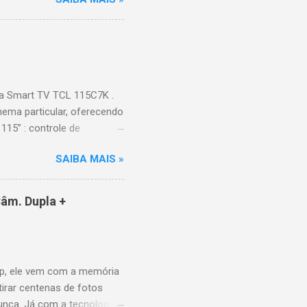
Hz (até 240Hz com DLG) :
ace intuitiva,
 Video, HBO Max e muito
s Largura: 256,6 cm |
onen...
a Smart TV TCL 115C7K .
ema particular, oferecendo
115” : controle de
alhes impressionantes e
SAIBA MAIS »
do para imagens e
) : ideal para esportes e
ce intuitiva, recomendações
âm. Dupla +
e Video, HBO Max e muito
 Design e dimensões
(229,3 kg com embalagem)
p, ele vem com a memória
tirar centenas de fotos
nunca. Já com a tecnologia