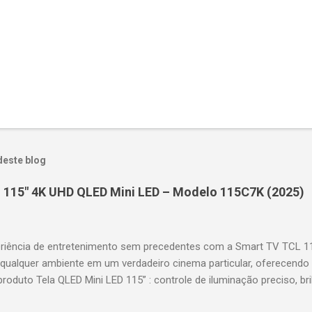
deste blog
 115" 4K UHD QLED Mini LED – Modelo 115C7K (2025)
riência de entretenimento sem precedentes com a Smart TV TCL 
 qualquer ambiente em um verdadeiro cinema particular, oferecendo
produto Tela QLED Mini LED 115” : controle de iluminação preciso, br
D : detalhes impressionantes e contraste profundo em cada cena. 