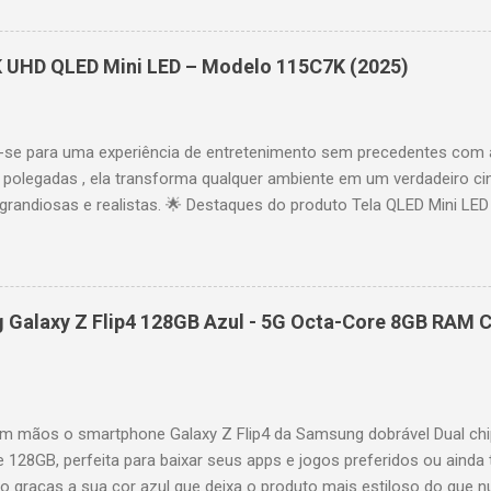
 imagens e movimentos fluidos. Taxa de atualização nativa de 144
 garantindo fluidez e resposta imediata. Google TV integrado : interf
das e acesso a aplicativos como YouTube, Netflix, Disney+, Prime
K UHD QLED Mini LED – Modelo 115C7K (2025)
comandos de voz para facilitar sua navegação. 📐 Design e dimensõe
idade: 44,5 cm Peso: 99,8 kg (229,3 kg com embalagem) Estrutura imp
se para uma experiência de entretenimento sem precedentes com 
polegadas , ela transforma qualquer ambiente em um verdadeiro cin
randiosas e realistas. 🌟 Destaques do produto Tela QLED Mini LED 
o preciso, brilho intenso e cores vibrantes. Resolução 4K UHD : det
e profundo em cada cena. Processador AiPQ : desempenho otimiza
os fluidos. Taxa de atualização nativa de 144Hz (até 240Hz com DLG
rantindo fluidez e resposta imediata. Google TV integrado : interfa
Galaxy Z Flip4 128GB Azul - 5G Octa-Core 8GB RAM C
izadas e acesso a aplicativos como YouTube, Netflix, Disney+, Prim
ogle Assistente : comandos de voz para facilitar sua navegação. 
256,6 cm | Altura: 153,8 cm | Profundidade: 44,5 cm Peso: 99,8 kg 
 imponen...
 mãos o smartphone Galaxy Z Flip4 da Samsung dobrável Dual chi
e 128GB, perfeita para baixar seus apps e jogos preferidos ou ainda 
lo graças a sua cor azul que deixa o produto mais estiloso do que 