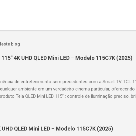
deste blog
 115" 4K UHD QLED Mini LED – Modelo 115C7K (2025)
riência de entretenimento sem precedentes com a Smart TV TCL 
 qualquer ambiente em um verdadeiro cinema particular, oferecendo
produto Tela QLED Mini LED 115” : controle de iluminação preciso, br
D : detalhes impressionantes e contraste profundo em cada cena. 
 imagens e movimentos fluidos. Taxa de atualização nativa de 144
 garantindo fluidez e resposta imediata. Google TV integrado : interf
das e acesso a aplicativos como YouTube, Netflix, Disney+, Prime
K UHD QLED Mini LED – Modelo 115C7K (2025)
comandos de voz para facilitar sua navegação. 📐 Design e dimensõe