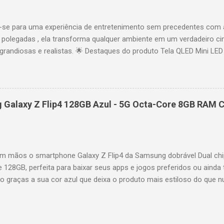
idade: 44,5 cm Peso: 99,8 kg (229,3 kg com embalagem) Estrutura imp
se para uma experiência de entretenimento sem precedentes com 
polegadas , ela transforma qualquer ambiente em um verdadeiro cin
randiosas e realistas. 🌟 Destaques do produto Tela QLED Mini LED 
o preciso, brilho intenso e cores vibrantes. Resolução 4K UHD : det
e profundo em cada cena. Processador AiPQ : desempenho otimiza
os fluidos. Taxa de atualização nativa de 144Hz (até 240Hz com DLG
rantindo fluidez e resposta imediata. Google TV integrado : interfa
Galaxy Z Flip4 128GB Azul - 5G Octa-Core 8GB RAM C
izadas e acesso a aplicativos como YouTube, Netflix, Disney+, Prim
ogle Assistente : comandos de voz para facilitar sua navegação. 
256,6 cm | Altura: 153,8 cm | Profundidade: 44,5 cm Peso: 99,8 kg 
 imponen...
 mãos o smartphone Galaxy Z Flip4 da Samsung dobrável Dual chi
e 128GB, perfeita para baixar seus apps e jogos preferidos ou ainda 
lo graças a sua cor azul que deixa o produto mais estiloso do que 
também possui um processador Octa-Core e memória RAM de 8GB par
es mais pesadas de forma rápida e precisa. A câmera selfie possui 
oto, a câmera traseira é dupla com 12MP ultragrande-angular + 12M