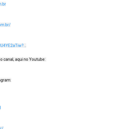
m.br
com.br/
3U4YE2aTiw?..
.

canal, aqui no Youtube: 

agram:

l
r/