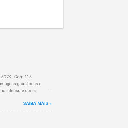
115C7K . Com 115
 imagens grandiosas e
ilho intenso e cores
Processador AiPQ :
SAIBA MAIS »
Hz (até 240Hz com DLG) :
ace intuitiva,
 Video, HBO Max e muito
s Largura: 256,6 cm |