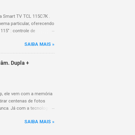
onen...
a Smart TV TCL 115C7K .
ema particular, oferecendo
115” : controle de
alhes impressionantes e
SAIBA MAIS »
do para imagens e
) : ideal para esportes e
ce intuitiva, recomendações
âm. Dupla +
e Video, HBO Max e muito
 Design e dimensões
(229,3 kg com embalagem)
p, ele vem com a memória
tirar centenas de fotos
nunca. Já com a tecnologia
a poder utilizar as
SAIBA MAIS »
10MP para você sair muito
P grande-angular. O Galaxy