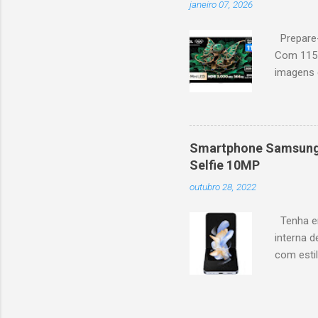
janeiro 07, 2026
Altura: 153,8 cm | Profund
Prepare-
Com 115 
imagens g
iluminaçã
contrast
moviment
games, ga
Smartphone Samsung 
personal
Selfie 10MP
mais. Go
outubro 28, 2022
Largura: 
Estrutura
Tenha em
interna d
com esti
5G, ele 
aplicaçõ
bem na f