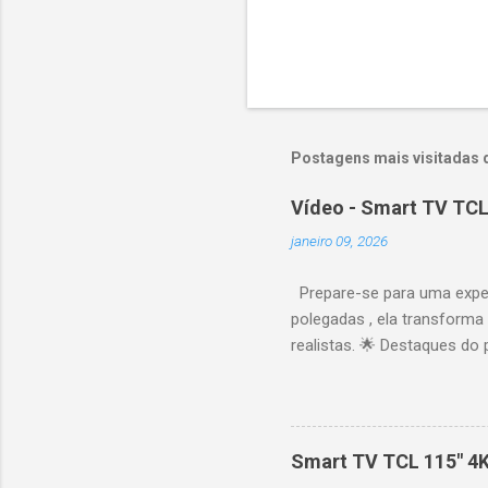
Postagens mais visitadas 
Vídeo - Smart TV TCL
janeiro 09, 2026
Prepare-se para uma expe
polegadas , ela transforma
realistas. 🌟 Destaques do 
vibrantes. Resolução 4K UH
desempenho otimizado para
ideal para esportes e games,
recomendações personaliza
Smart TV TCL 115" 4
mais. Google Assistente : 