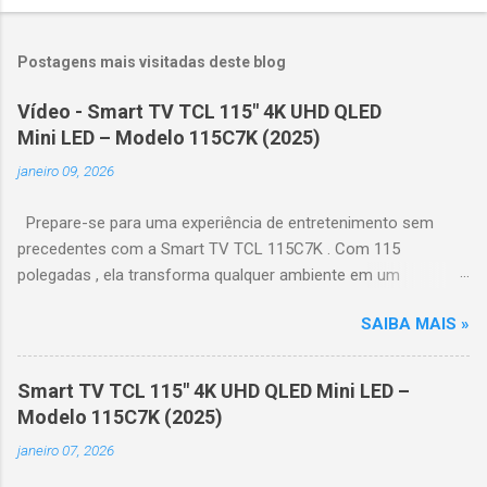
Postagens mais visitadas deste blog
Vídeo - Smart TV TCL 115" 4K UHD QLED
Mini LED – Modelo 115C7K (2025)
janeiro 09, 2026
Prepare-se para uma experiência de entretenimento sem
precedentes com a Smart TV TCL 115C7K . Com 115
polegadas , ela transforma qualquer ambiente em um
verdadeiro cinema particular, oferecendo imagens grandiosas
SAIBA MAIS »
e realistas. 🌟 Destaques do produto Tela QLED Mini LED 115” :
controle de iluminação preciso, brilho intenso e cores
vibrantes. Resolução 4K UHD : detalhes impressionantes e
Smart TV TCL 115" 4K UHD QLED Mini LED –
contraste profundo em cada cena. Processador AiPQ :
Modelo 115C7K (2025)
desempenho otimizado para imagens e movimentos fluidos.
janeiro 07, 2026
Taxa de atualização nativa de 144Hz (até 240Hz com DLG) :
ideal para esportes e games, garantindo fluidez e resposta