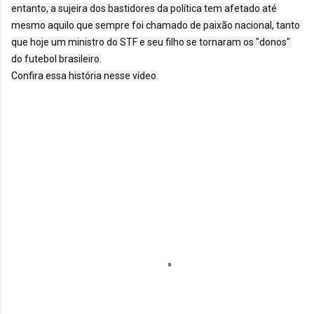
entanto, a sujeira dos bastidores da política tem afetado até 
mesmo aquilo que sempre foi chamado de paixão nacional, tanto 
que hoje um ministro do STF e seu filho se tornaram os "donos" 
do futebol brasileiro.

Confira essa história nesse vídeo.
C
o
m
e
n
t
á
r
i
o