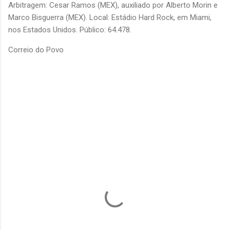
Arbitragem: Cesar Ramos (MEX), auxiliado por Alberto Morin e
Marco Bisguerra (MEX). Local: Estádio Hard Rock, em Miami,
nos Estados Unidos. Público: 64.478.
Correio do Povo
C
o
m
e
n
t
á
r
i
o