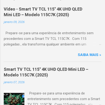
Vídeo - Smart TV TCL 115" 4K UHD QLED
Mini LED – Modelo 115C7K (2025)
janeiro 09, 2026
Prepare-se para uma experiência de entretenimento sem
precedentes com a Smart TV TCL 115C7K . Com 115
polegadas , ela transforma qualquer ambiente em um
verdadeiro cinema particular, oferecendo imagens grandiosas
SAIBA MAIS »
e realistas. 🌟 Destaques do produto Tela QLED Mini LED 115” :
controle de iluminação preciso, brilho intenso e cores
vibrantes. Resolução 4K UHD : detalhes impressionantes e
Smart TV TCL 115" 4K UHD QLED Mini LED –
contraste profundo em cada cena. Processador AiPQ :
Modelo 115C7K (2025)
desempenho otimizado para imagens e movimentos fluidos.
janeiro 07, 2026
Taxa de atualização nativa de 144Hz (até 240Hz com DLG) :
ideal para esportes e games, garantindo fluidez e resposta
Prepare-se para uma experiência de
imediata. Google TV integrado : interface intuitiva,
entretenimento sem precedentes com a Smart
recomendações personalizadas e acesso a aplicativos como
TV TCL 115C7K . Com 115 polegadas , ela