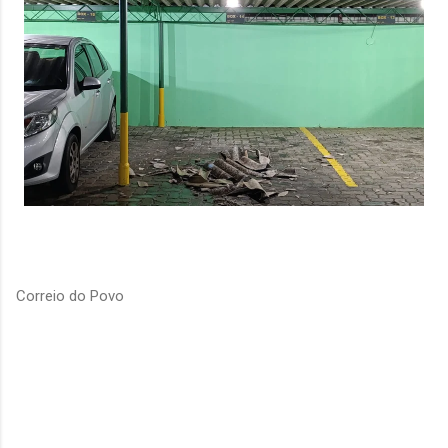
Correio do Povo
C
o
m