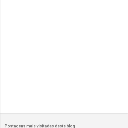
e
n
t
á
r
i
o
s
Postagens mais visitadas deste blog