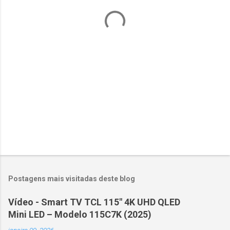
á
r
i
o
s
Postagens mais visitadas deste blog
Vídeo - Smart TV TCL 115" 4K UHD QLED
Mini LED – Modelo 115C7K (2025)
janeiro 09, 2026