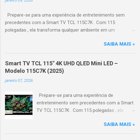
Prepare-se para uma experiência de entretenimento sem
precedentes com a Smart TV TCL 115C7K . Com 115
polegadas , ela transforma qualquer ambiente em um
verdadeiro cinema particular, oferecendo imagens grandiosas
SAIBA MAIS »
e realistas. 🌟 Destaques do produto Tela QLED Mini LED 115” :
controle de iluminação preciso, brilho intenso e cores
vibrantes. Resolução 4K UHD : detalhes impressionantes e
Smart TV TCL 115" 4K UHD QLED Mini LED –
contraste profundo em cada cena. Processador AiPQ :
Modelo 115C7K (2025)
desempenho otimizado para imagens e movimentos fluidos.
janeiro 07, 2026
Taxa de atualização nativa de 144Hz (até 240Hz com DLG) :
ideal para esportes e games, garantindo fluidez e resposta
Prepare-se para uma experiência de
imediata. Google TV integrado : interface intuitiva,
entretenimento sem precedentes com a Smart
recomendações personalizadas e acesso a aplicativos como
TV TCL 115C7K . Com 115 polegadas , ela
YouTube, Netflix, Disney+, Prime Video, HBO Max e muito mais.
transforma qualquer ambiente em um
Google Assistente : comandos de voz para facilitar sua
SAIBA MAIS »
verdadeiro cinema particular, oferecendo
navegação. 📐 Design e dimensões Largura: 256,6 cm | Altura:
imagens grandiosas e realistas. 🌟 Destaques
153,8 cm | Profundidade: 44,5 cm Peso: 99,8 kg (229,3 kg com