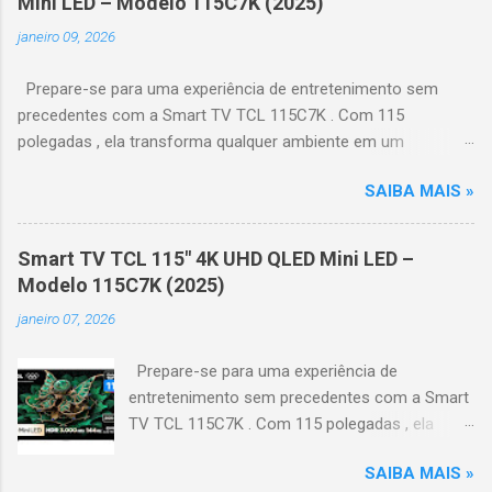
Mini LED – Modelo 115C7K (2025)
janeiro 09, 2026
Prepare-se para uma experiência de entretenimento sem
precedentes com a Smart TV TCL 115C7K . Com 115
polegadas , ela transforma qualquer ambiente em um
verdadeiro cinema particular, oferecendo imagens grandiosas
SAIBA MAIS »
e realistas. 🌟 Destaques do produto Tela QLED Mini LED 115” :
controle de iluminação preciso, brilho intenso e cores
vibrantes. Resolução 4K UHD : detalhes impressionantes e
Smart TV TCL 115" 4K UHD QLED Mini LED –
contraste profundo em cada cena. Processador AiPQ :
Modelo 115C7K (2025)
desempenho otimizado para imagens e movimentos fluidos.
janeiro 07, 2026
Taxa de atualização nativa de 144Hz (até 240Hz com DLG) :
ideal para esportes e games, garantindo fluidez e resposta
Prepare-se para uma experiência de
imediata. Google TV integrado : interface intuitiva,
entretenimento sem precedentes com a Smart
recomendações personalizadas e acesso a aplicativos como
TV TCL 115C7K . Com 115 polegadas , ela
YouTube, Netflix, Disney+, Prime Video, HBO Max e muito mais.
transforma qualquer ambiente em um
Google Assistente : comandos de voz para facilitar sua
SAIBA MAIS »
verdadeiro cinema particular, oferecendo
navegação. 📐 Design e dimensões Largura: 256,6 cm | Altura: