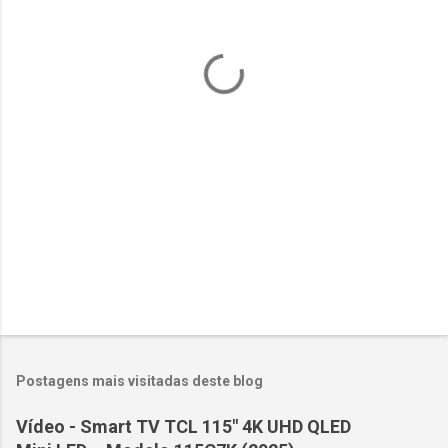
t
á
r
i
o
s
Postagens mais visitadas deste blog
Vídeo - Smart TV TCL 115" 4K UHD QLED