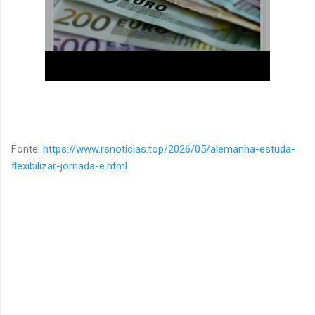
Fonte:
https://www.rsnoticias.top/2026/05/alemanha-estuda-
flexibilizar-jornada-e.html
C
o
m
e
n