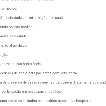
rio médico;
onfidencialidade das informações de saúde;
gunda opinião médica;
ipadas de vontade;
 e ao alívio da dor;
ação;
o nome de sua preferência;
a recursos de apoio para pacientes com deficiência;
s ou da presença de pessoas que não participem diretamente dos cui
sar participação em pesquisas em saúde;
letas sobre os cuidados necessários após a alta hospitalar.