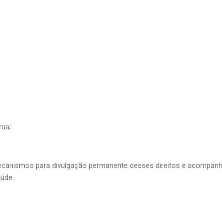
rua;
mecanismos para divulgação permanente desses direitos e acompa
aúde.