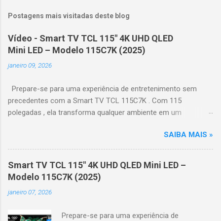
Postagens mais visitadas deste blog
Vídeo - Smart TV TCL 115" 4K UHD QLED
Mini LED – Modelo 115C7K (2025)
janeiro 09, 2026
Prepare-se para uma experiência de entretenimento sem
precedentes com a Smart TV TCL 115C7K . Com 115
polegadas , ela transforma qualquer ambiente em um
verdadeiro cinema particular, oferecendo imagens grandiosas
SAIBA MAIS »
e realistas. 🌟 Destaques do produto Tela QLED Mini LED 115” :
controle de iluminação preciso, brilho intenso e cores
vibrantes. Resolução 4K UHD : detalhes impressionantes e
Smart TV TCL 115" 4K UHD QLED Mini LED –
contraste profundo em cada cena. Processador AiPQ :
Modelo 115C7K (2025)
desempenho otimizado para imagens e movimentos fluidos.
janeiro 07, 2026
Taxa de atualização nativa de 144Hz (até 240Hz com DLG) :
ideal para esportes e games, garantindo fluidez e resposta
Prepare-se para uma experiência de
imediata. Google TV integrado : interface intuitiva,