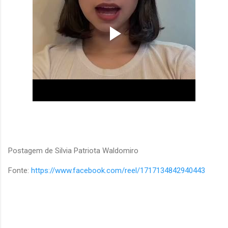
Postagem de Silvia Patriota Waldomiro
Fonte:
https://www.facebook.com/reel/1717134842940443
C