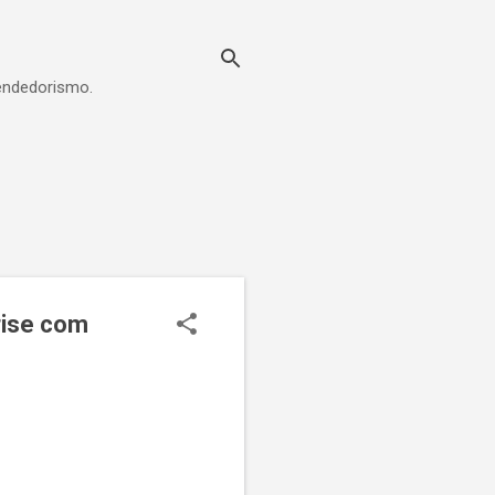
eendedorismo.
crise com