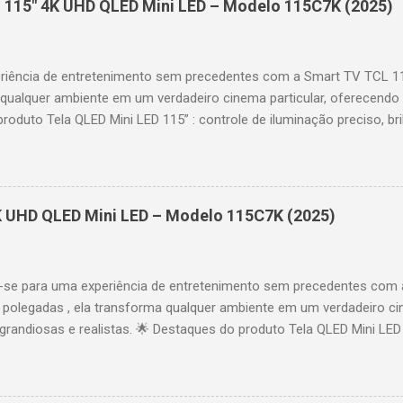
 115" 4K UHD QLED Mini LED – Modelo 115C7K (2025)
riência de entretenimento sem precedentes com a Smart TV TCL 
 qualquer ambiente em um verdadeiro cinema particular, oferecendo
produto Tela QLED Mini LED 115” : controle de iluminação preciso, br
D : detalhes impressionantes e contraste profundo em cada cena. 
 imagens e movimentos fluidos. Taxa de atualização nativa de 144
 garantindo fluidez e resposta imediata. Google TV integrado : interf
das e acesso a aplicativos como YouTube, Netflix, Disney+, Prime
K UHD QLED Mini LED – Modelo 115C7K (2025)
comandos de voz para facilitar sua navegação. 📐 Design e dimensõe
idade: 44,5 cm Peso: 99,8 kg (229,3 kg com embalagem) Estrutura imp
se para uma experiência de entretenimento sem precedentes com 
polegadas , ela transforma qualquer ambiente em um verdadeiro cin
randiosas e realistas. 🌟 Destaques do produto Tela QLED Mini LED 
o preciso, brilho intenso e cores vibrantes. Resolução 4K UHD : det
e profundo em cada cena. Processador AiPQ : desempenho otimiza
os fluidos. Taxa de atualização nativa de 144Hz (até 240Hz com DLG