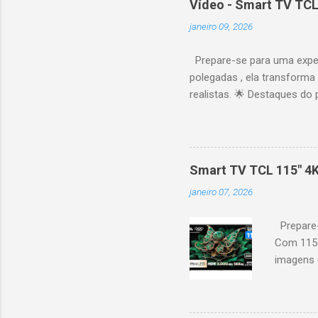
Vídeo - Smart TV TCL
janeiro 09, 2026
Prepare-se para uma expe
polegadas , ela transforma
realistas. 🌟 Destaques do 
vibrantes. Resolução 4K UH
desempenho otimizado para
ideal para esportes e games,
recomendações personaliza
Smart TV TCL 115" 4
mais. Google Assistente : 
janeiro 07, 2026
Altura: 153,8 cm | Profund
Prepare-
Com 115 
imagens g
iluminaçã
contrast
moviment