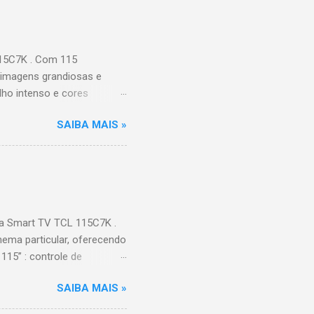
115C7K . Com 115
 imagens grandiosas e
ilho intenso e cores
Processador AiPQ :
SAIBA MAIS »
Hz (até 240Hz com DLG) :
ace intuitiva,
 Video, HBO Max e muito
s Largura: 256,6 cm |
onen...
a Smart TV TCL 115C7K .
ema particular, oferecendo
115” : controle de
alhes impressionantes e
SAIBA MAIS »
do para imagens e
) : ideal para esportes e