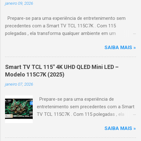
janeiro 09, 2026
Prepare-se para uma experiência de entretenimento sem
precedentes com a Smart TV TCL 115C7K . Com 115
polegadas , ela transforma qualquer ambiente em um
verdadeiro cinema particular, oferecendo imagens grandiosas
SAIBA MAIS »
e realistas. 🌟 Destaques do produto Tela QLED Mini LED 115” :
controle de iluminação preciso, brilho intenso e cores
vibrantes. Resolução 4K UHD : detalhes impressionantes e
Smart TV TCL 115" 4K UHD QLED Mini LED –
contraste profundo em cada cena. Processador AiPQ :
Modelo 115C7K (2025)
desempenho otimizado para imagens e movimentos fluidos.
janeiro 07, 2026
Taxa de atualização nativa de 144Hz (até 240Hz com DLG) :
ideal para esportes e games, garantindo fluidez e resposta
Prepare-se para uma experiência de
imediata. Google TV integrado : interface intuitiva,
entretenimento sem precedentes com a Smart
recomendações personalizadas e acesso a aplicativos como
TV TCL 115C7K . Com 115 polegadas , ela
YouTube, Netflix, Disney+, Prime Video, HBO Max e muito mais.
transforma qualquer ambiente em um
Google Assistente : comandos de voz para facilitar sua
SAIBA MAIS »
verdadeiro cinema particular, oferecendo
navegação. 📐 Design e dimensões Largura: 256,6 cm | Altura:
imagens grandiosas e realistas. 🌟 Destaques
153,8 cm | Profundidade: 44,5 cm Peso: 99,8 kg (229,3 kg com