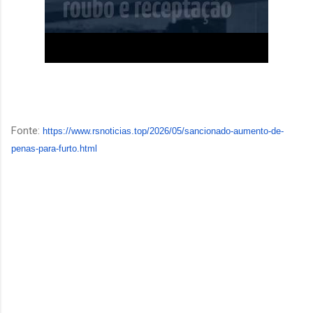
Fonte:
https://www.rsnoticias.top/
2026/05/sancionado-aumento-de-
penas-para-furto.html
C
o
m
e
n
t