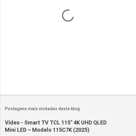
á
r
i
o
s
Postagens mais visitadas deste blog
Vídeo - Smart TV TCL 115" 4K UHD QLED
Mini LED – Modelo 115C7K (2025)