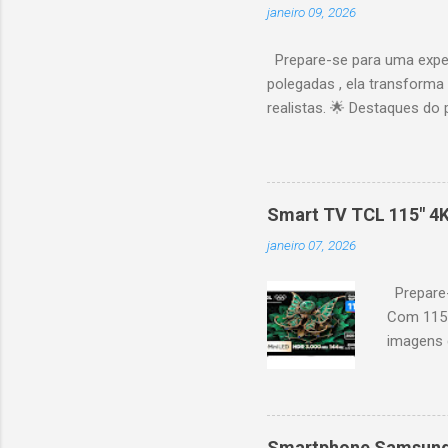
janeiro 09, 2026
Prepare-se para uma expe
polegadas , ela transforma
realistas. 🌟 Destaques do 
vibrantes. Resolução 4K UH
desempenho otimizado para
ideal para esportes e games,
recomendações personaliza
Smart TV TCL 115" 4
mais. Google Assistente : 
janeiro 07, 2026
Altura: 153,8 cm | Profund
Prepare-
Com 115 
imagens g
iluminaçã
contrast
moviment
games, ga
Smartphone Samsung 