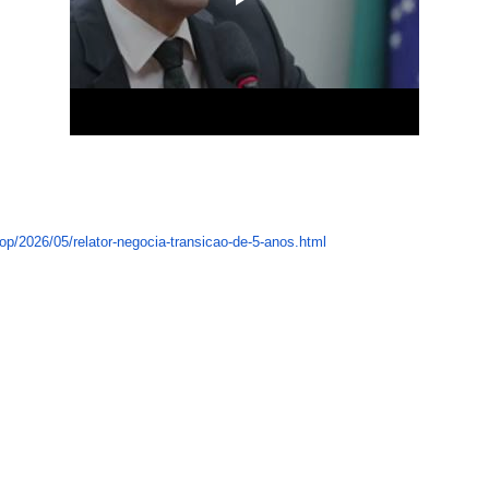
op/
2026/05/relator-negocia-
transicao-de-5-anos.html