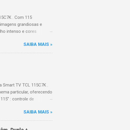
115C7K . Com 115
 imagens grandiosas e
ilho intenso e cores
Processador AiPQ :
SAIBA MAIS »
Hz (até 240Hz com DLG) :
ace intuitiva,
 Video, HBO Max e muito
s Largura: 256,6 cm |
onen...
a Smart TV TCL 115C7K .
ema particular, oferecendo
115” : controle de
alhes impressionantes e
SAIBA MAIS »
do para imagens e
) : ideal para esportes e
ce intuitiva, recomendações
âm. Dupla +