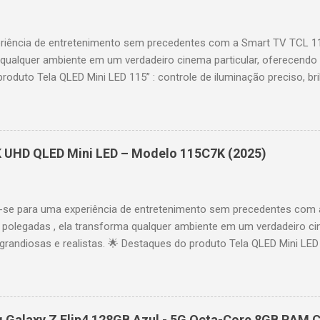
riência de entretenimento sem precedentes com a Smart TV TCL 
 qualquer ambiente em um verdadeiro cinema particular, oferecendo
produto Tela QLED Mini LED 115” : controle de iluminação preciso, br
D : detalhes impressionantes e contraste profundo em cada cena. 
 imagens e movimentos fluidos. Taxa de atualização nativa de 144
 garantindo fluidez e resposta imediata. Google TV integrado : interf
das e acesso a aplicativos como YouTube, Netflix, Disney+, Prime
K UHD QLED Mini LED – Modelo 115C7K (2025)
comandos de voz para facilitar sua navegação. 📐 Design e dimensõe
idade: 44,5 cm Peso: 99,8 kg (229,3 kg com embalagem) Estrutura imp
se para uma experiência de entretenimento sem precedentes com 
polegadas , ela transforma qualquer ambiente em um verdadeiro cin
randiosas e realistas. 🌟 Destaques do produto Tela QLED Mini LED 
o preciso, brilho intenso e cores vibrantes. Resolução 4K UHD : det
e profundo em cada cena. Processador AiPQ : desempenho otimiza
os fluidos. Taxa de atualização nativa de 144Hz (até 240Hz com DLG
rantindo fluidez e resposta imediata. Google TV integrado : interfa
Galaxy Z Flip4 128GB Azul - 5G Octa-Core 8GB RAM C