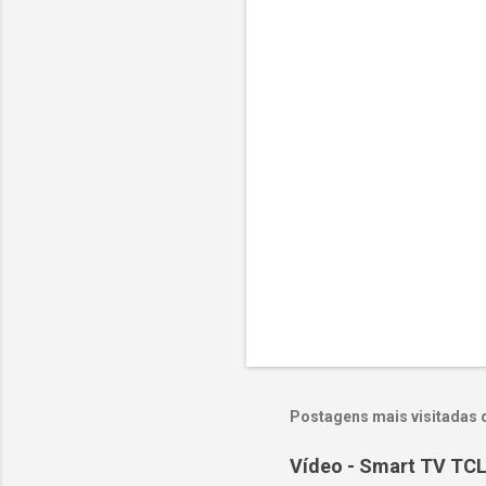
t
á
r
i
o
s
Postagens mais visitadas 
Vídeo - Smart TV TCL