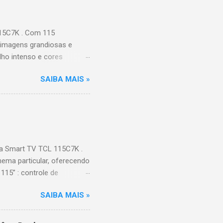
115C7K . Com 115
 imagens grandiosas e
ilho intenso e cores
Processador AiPQ :
SAIBA MAIS »
Hz (até 240Hz com DLG) :
ace intuitiva,
 Video, HBO Max e muito
s Largura: 256,6 cm |
onen...
a Smart TV TCL 115C7K .
ema particular, oferecendo
115” : controle de
alhes impressionantes e
SAIBA MAIS »
do para imagens e
) : ideal para esportes e
ce intuitiva, recomendações