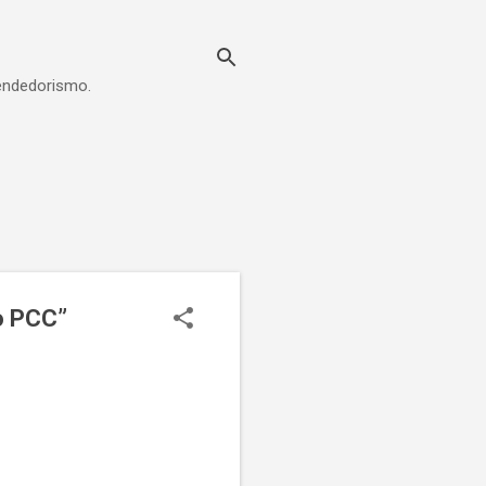
eendedorismo.
do PCC”