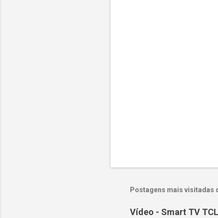
t
á
r
i
o
s
Postagens mais visitadas 
Vídeo - Smart TV TCL