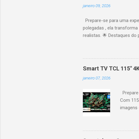
janeiro 09, 2026
Prepare-se para uma expe
polegadas , ela transforma
realistas. 🌟 Destaques do 
vibrantes. Resolução 4K UH
desempenho otimizado para
ideal para esportes e games,
recomendações personaliza
Smart TV TCL 115" 4
mais. Google Assistente : 
janeiro 07, 2026
Altura: 153,8 cm | Profund
Prepare-
Com 115 
imagens g
iluminaçã
contrast
moviment
games, ga