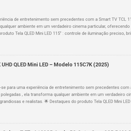
riência de entretenimento sem precedentes com a Smart TV TCL 
 qualquer ambiente em um verdadeiro cinema particular, oferecendo
produto Tela QLED Mini LED 115” : controle de iluminação preciso, br
D : detalhes impressionantes e contraste profundo em cada cena. 
 imagens e movimentos fluidos. Taxa de atualização nativa de 144
 garantindo fluidez e resposta imediata. Google TV integrado : interf
das e acesso a aplicativos como YouTube, Netflix, Disney+, Prime
K UHD QLED Mini LED – Modelo 115C7K (2025)
comandos de voz para facilitar sua navegação. 📐 Design e dimensõe
idade: 44,5 cm Peso: 99,8 kg (229,3 kg com embalagem) Estrutura imp
se para uma experiência de entretenimento sem precedentes com 
polegadas , ela transforma qualquer ambiente em um verdadeiro cin
randiosas e realistas. 🌟 Destaques do produto Tela QLED Mini LED 
o preciso, brilho intenso e cores vibrantes. Resolução 4K UHD : det
e profundo em cada cena. Processador AiPQ : desempenho otimiza
os fluidos. Taxa de atualização nativa de 144Hz (até 240Hz com DLG
rantindo fluidez e resposta imediata. Google TV integrado : interfa