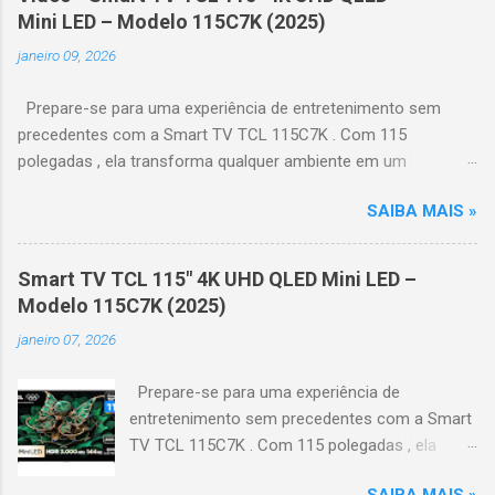
Mini LED – Modelo 115C7K (2025)
janeiro 09, 2026
Prepare-se para uma experiência de entretenimento sem
precedentes com a Smart TV TCL 115C7K . Com 115
polegadas , ela transforma qualquer ambiente em um
verdadeiro cinema particular, oferecendo imagens grandiosas
SAIBA MAIS »
e realistas. 🌟 Destaques do produto Tela QLED Mini LED 115” :
controle de iluminação preciso, brilho intenso e cores
vibrantes. Resolução 4K UHD : detalhes impressionantes e
Smart TV TCL 115" 4K UHD QLED Mini LED –
contraste profundo em cada cena. Processador AiPQ :
Modelo 115C7K (2025)
desempenho otimizado para imagens e movimentos fluidos.
janeiro 07, 2026
Taxa de atualização nativa de 144Hz (até 240Hz com DLG) :
ideal para esportes e games, garantindo fluidez e resposta
Prepare-se para uma experiência de
imediata. Google TV integrado : interface intuitiva,
entretenimento sem precedentes com a Smart
recomendações personalizadas e acesso a aplicativos como
TV TCL 115C7K . Com 115 polegadas , ela
YouTube, Netflix, Disney+, Prime Video, HBO Max e muito mais.
transforma qualquer ambiente em um
Google Assistente : comandos de voz para facilitar sua
SAIBA MAIS »