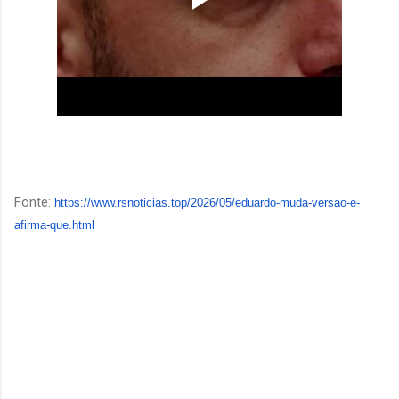
Fonte:
https://www.rsnoticias.top/
2026/05/eduardo-muda-versao-e-
afirma-que.html
C
o
m
e