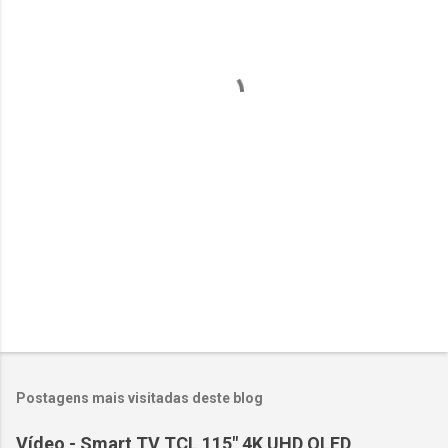
n
t
á
r
i
o
s
Postagens mais visitadas deste blog
Vídeo - Smart TV TCL 115" 4K UHD QLED