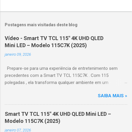
Postagens mais visitadas deste blog
Vídeo - Smart TV TCL 115" 4K UHD QLED
Mini LED – Modelo 115C7K (2025)
janeiro 09, 2026
Prepare-se para uma experiência de entretenimento sem
precedentes com a Smart TV TCL 115C7K . Com 115
polegadas , ela transforma qualquer ambiente em um
verdadeiro cinema particular, oferecendo imagens grandiosas
SAIBA MAIS »
e realistas. 🌟 Destaques do produto Tela QLED Mini LED 115” :
controle de iluminação preciso, brilho intenso e cores
vibrantes. Resolução 4K UHD : detalhes impressionantes e
Smart TV TCL 115" 4K UHD QLED Mini LED –
contraste profundo em cada cena. Processador AiPQ :
Modelo 115C7K (2025)
desempenho otimizado para imagens e movimentos fluidos.
janeiro 07, 2026
Taxa de atualização nativa de 144Hz (até 240Hz com DLG) :