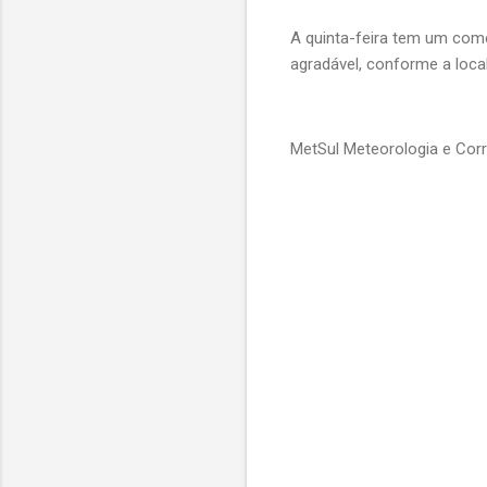
A quinta-feira tem um com
agradável, conforme a local
MetSul Meteorologia e Cor
C
o
m
e
n
t
á
r