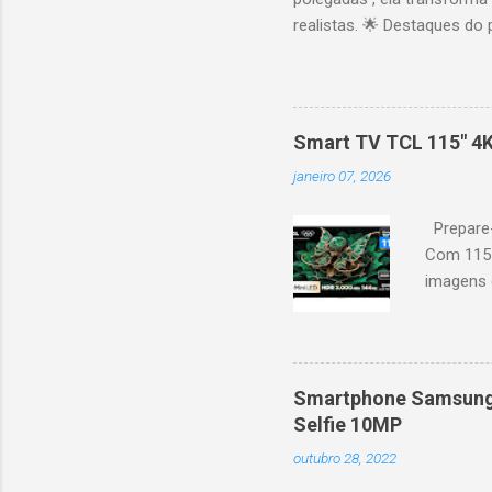
realistas. 🌟 Destaques do 
vibrantes. Resolução 4K UH
desempenho otimizado para
ideal para esportes e games,
recomendações personaliza
Smart TV TCL 115" 4
mais. Google Assistente : 
janeiro 07, 2026
Altura: 153,8 cm | Profund
Prepare-
Com 115 
imagens g
iluminaçã
contrast
moviment
games, ga
Smartphone Samsung 
personal
Selfie 10MP
mais. Go
outubro 28, 2022
Largura: 