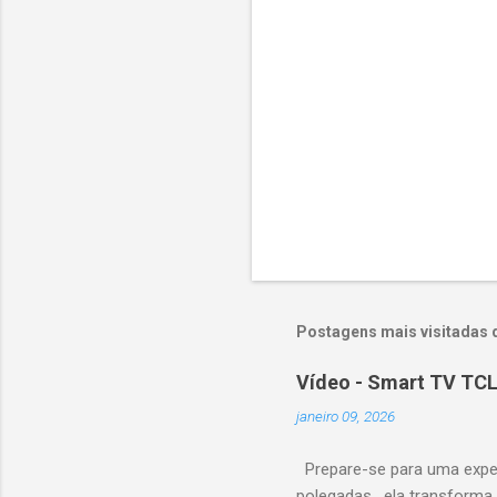
i
o
s
Postagens mais visitadas 
Vídeo - Smart TV TCL
janeiro 09, 2026
Prepare-se para uma expe
polegadas , ela transforma