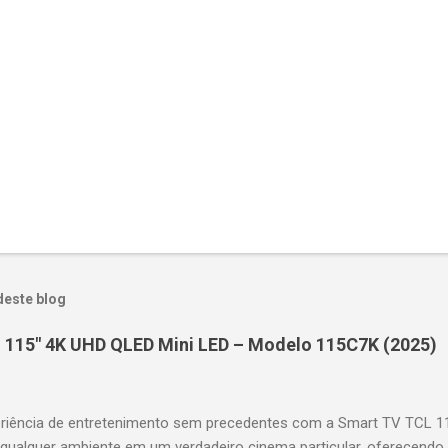
deste blog
 115" 4K UHD QLED Mini LED – Modelo 115C7K (2025)
riência de entretenimento sem precedentes com a Smart TV TCL 
 qualquer ambiente em um verdadeiro cinema particular, oferecendo