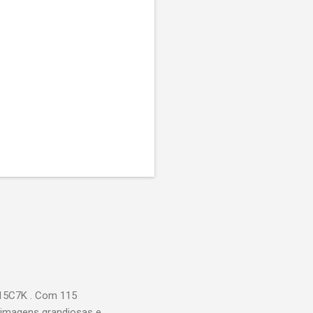
115C7K . Com 115
 imagens grandiosas e