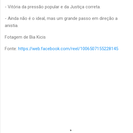
- Vitória da pressão popular e da Justiça correta.
- Ainda não é o ideal, mas um grande passo em direção a
anistia.
Fotagem de Bia Kicis
Fonte:
https://web.facebook.com/reel/1006507155228145
C
o
m
e
n
t
á
r