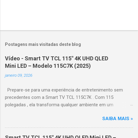
Postagens mais visitadas deste blog
Vídeo - Smart TV TCL 115" 4K UHD QLED
Mini LED – Modelo 115C7K (2025)
janeiro 09, 2026
Prepare-se para uma experiência de entretenimento sem
precedentes com a Smart TV TCL 115C7K . Com 115
polegadas , ela transforma qualquer ambiente em um
verdadeiro cinema particular, oferecendo imagens grandiosas
SAIBA MAIS »
e realistas. 🌟 Destaques do produto Tela QLED Mini LED 115” :
controle de iluminação preciso, brilho intenso e cores
vibrantes. Resolução 4K UHD : detalhes impressionantes e
Smart TV TCL 115" 4K UHD QLED Mini LED –