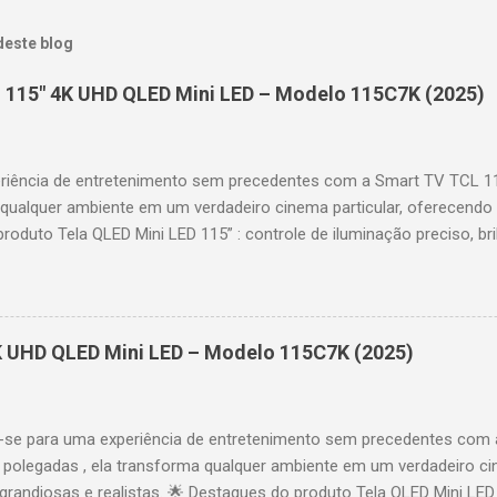
deste blog
 115" 4K UHD QLED Mini LED – Modelo 115C7K (2025)
riência de entretenimento sem precedentes com a Smart TV TCL 
 qualquer ambiente em um verdadeiro cinema particular, oferecendo
produto Tela QLED Mini LED 115” : controle de iluminação preciso, br
D : detalhes impressionantes e contraste profundo em cada cena. 
 imagens e movimentos fluidos. Taxa de atualização nativa de 144
 garantindo fluidez e resposta imediata. Google TV integrado : interf
das e acesso a aplicativos como YouTube, Netflix, Disney+, Prime
K UHD QLED Mini LED – Modelo 115C7K (2025)
comandos de voz para facilitar sua navegação. 📐 Design e dimensõe
idade: 44,5 cm Peso: 99,8 kg (229,3 kg com embalagem) Estrutura imp
se para uma experiência de entretenimento sem precedentes com 
polegadas , ela transforma qualquer ambiente em um verdadeiro cin
randiosas e realistas. 🌟 Destaques do produto Tela QLED Mini LED 