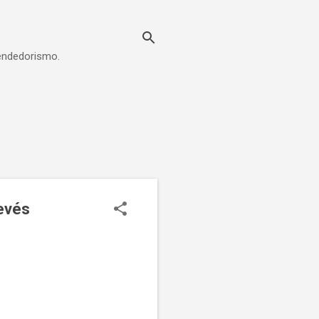
eendedorismo.
evés