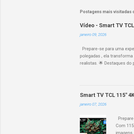
Postagens mais visitadas 
Vídeo - Smart TV TCL
janeiro 09, 2026
Prepare-se para uma expe
polegadas , ela transforma
realistas. 🌟 Destaques do 
vibrantes. Resolução 4K UH
desempenho otimizado para
ideal para esportes e games,
recomendações personaliza
Smart TV TCL 115" 4
mais. Google Assistente : 
janeiro 07, 2026
Altura: 153,8 cm | Profund
Prepare-
Com 115 
imagens g