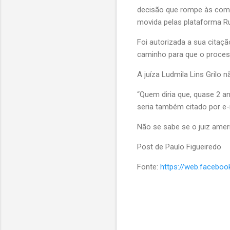
decisão que rompe às compl
movida pelas plataforma R
Foi autorizada a sua citaç
caminho para que o proces
A juíza Ludmila Lins Grilo 
“Quem diria que, quase 2 a
seria também citado por e-
Não se sabe se o juiz amer
Post de Paulo Figueiredo
Fonte:
https://web.faceb
C
o