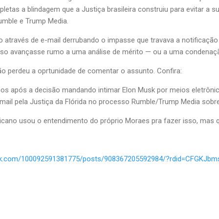
etas a blindagem que a Justiça brasileira construiu para evitar a 
umble e Trump Media.
ão através de e-mail derrubando o impasse que travava a notificaçã
so avançasse rumo a uma análise de mérito — ou a uma condenação
não perdeu a oprtunidade de comentar o assunto. Confira:
nos após a decisão mandando intimar Elon Musk por meios eletrôni
mail pela Justiça da Flórida no processo Rumble/Trump Media sobre c
icano usou o entendimento do próprio Moraes pra fazer isso, mas qu
ook.com/100092591381775/posts/908367205592984/?rdid=CFGKJb