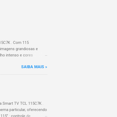
115C7K . Com 115
 imagens grandiosas e
ilho intenso e cores
Processador AiPQ :
SAIBA MAIS »
Hz (até 240Hz com DLG) :
ace intuitiva,
 Video, HBO Max e muito
s Largura: 256,6 cm |
onen...
a Smart TV TCL 115C7K .
ema particular, oferecendo
115” : controle de