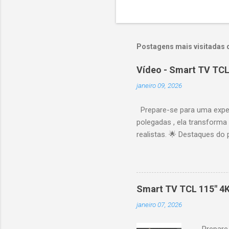
Postagens mais visitadas 
Vídeo - Smart TV TCL
janeiro 09, 2026
Prepare-se para uma expe
polegadas , ela transforma
realistas. 🌟 Destaques do 
vibrantes. Resolução 4K UH
desempenho otimizado para
ideal para esportes e games,
recomendações personaliza
Smart TV TCL 115" 4
mais. Google Assistente : 
janeiro 07, 2026
Altura: 153,8 cm | Profund