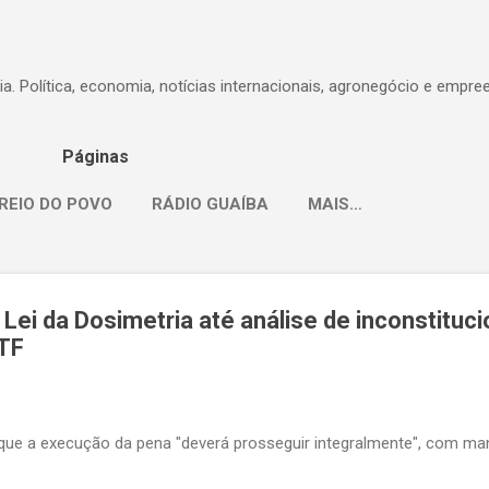
Pular para o conteúdo principal
dia. Política, economia, notícias internacionais, agronegócio e empr
Páginas
REIO DO POVO
RÁDIO GUAÍBA
MAIS…
ei da Dosimetria até análise de inconstituci
STF
que a execução da pena "deverá prosseguir integralmente", com ma