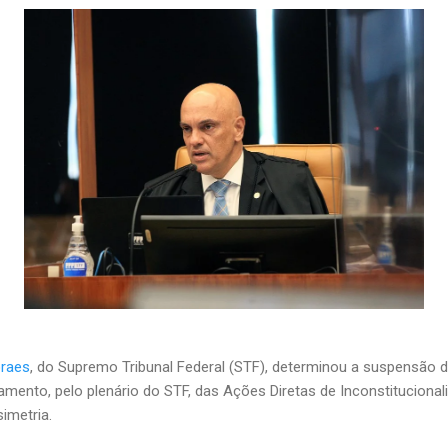
oraes
, do Supremo Tribunal Federal (STF), determinou a suspensão d
amento, pelo plenário do STF, das Ações Diretas de Inconstitucionali
imetria.