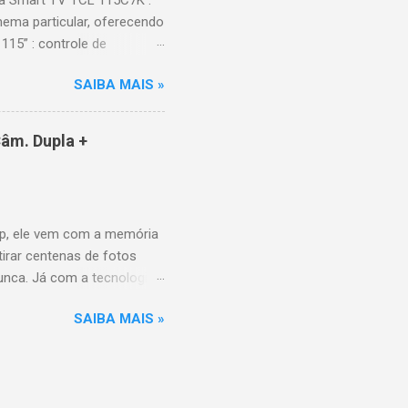
a Smart TV TCL 115C7K .
ema particular, oferecendo
115” : controle de
alhes impressionantes e
SAIBA MAIS »
do para imagens e
) : ideal para esportes e
ce intuitiva, recomendações
âm. Dupla +
e Video, HBO Max e muito
 Design e dimensões
(229,3 kg com embalagem)
p, ele vem com a memória
tirar centenas de fotos
nunca. Já com a tecnologia
a poder utilizar as
SAIBA MAIS »
10MP para você sair muito
P grande-angular. O Galaxy
uando aberto, é a revolução
ferente. Conta com bateria