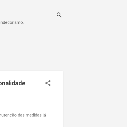
eendedorismo.
onalidade
nutenção das medidas já