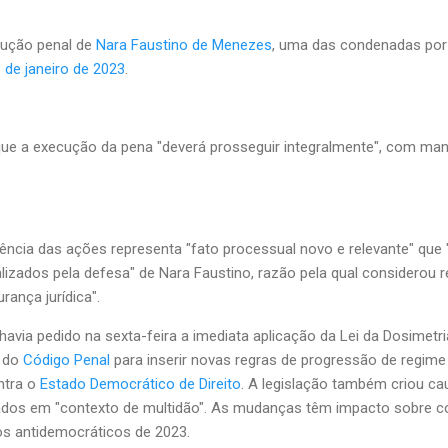
cução penal de
Nara Faustino de Menezes
, uma das condenadas por
 de janeiro de 2023
.
que a execução da pena "deverá prosseguir integralmente", com ma
ência das ações representa "fato processual novo e relevante" que "
lizados pela defesa" de Nara Faustino, razão pela qual considerou
urança jurídica".
avia pedido na sexta-feira a imediata aplicação da Lei da Dosimetria
 do
Código Penal
para inserir novas regras de progressão de regime
ntra o
Estado Democrático de Direito
. A legislação também criou ca
cados em "contexto de multidão". As mudanças têm impacto sobre c
os antidemocráticos de 2023.