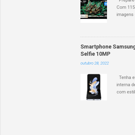
Prepare-
Com 115 
imagens g
iluminaçã
contrast
moviment
games, ga
Smartphone Samsung 
personal
Selfie 10MP
mais. Go
outubro 28, 2022
Largura: 
Estrutura
Tenha em
interna d
com esti
5G, ele 
aplicaçõ
bem na f
Z Flip4 p
em forma