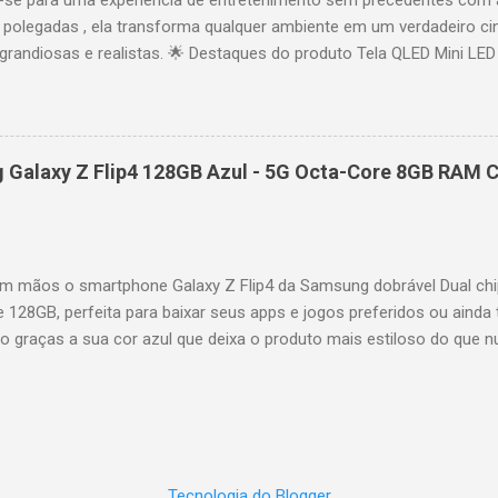
se para uma experiência de entretenimento sem precedentes com 
polegadas , ela transforma qualquer ambiente em um verdadeiro cin
randiosas e realistas. 🌟 Destaques do produto Tela QLED Mini LED 
o preciso, brilho intenso e cores vibrantes. Resolução 4K UHD : det
e profundo em cada cena. Processador AiPQ : desempenho otimiza
os fluidos. Taxa de atualização nativa de 144Hz (até 240Hz com DLG
rantindo fluidez e resposta imediata. Google TV integrado : interfa
Galaxy Z Flip4 128GB Azul - 5G Octa-Core 8GB RAM C
izadas e acesso a aplicativos como YouTube, Netflix, Disney+, Prim
ogle Assistente : comandos de voz para facilitar sua navegação. 
256,6 cm | Altura: 153,8 cm | Profundidade: 44,5 cm Peso: 99,8 kg 
 imponen...
 mãos o smartphone Galaxy Z Flip4 da Samsung dobrável Dual chi
e 128GB, perfeita para baixar seus apps e jogos preferidos ou ainda 
lo graças a sua cor azul que deixa o produto mais estiloso do que 
também possui um processador Octa-Core e memória RAM de 8GB par
es mais pesadas de forma rápida e precisa. A câmera selfie possui 
oto, a câmera traseira é dupla com 12MP ultragrande-angular + 12M
ossui tela infinita Dynamic AMOLED de 6,7" interna e 1,9" externa. Q
 de smartphone para ver vídeos e usar aplicativos de uma forma di
Tecnologia do Blogger