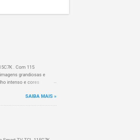
115C7K . Com 115
 imagens grandiosas e
ilho intenso e cores
Processador AiPQ :
SAIBA MAIS »
Hz (até 240Hz com DLG) :
ace intuitiva,
 Video, HBO Max e muito
s Largura: 256,6 cm |
onen...