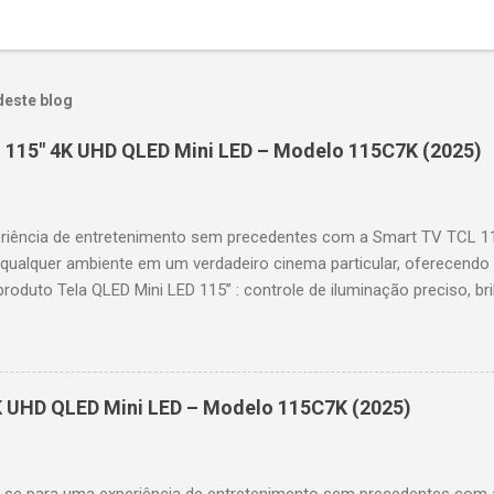
deste blog
 115" 4K UHD QLED Mini LED – Modelo 115C7K (2025)
riência de entretenimento sem precedentes com a Smart TV TCL 
 qualquer ambiente em um verdadeiro cinema particular, oferecendo
produto Tela QLED Mini LED 115” : controle de iluminação preciso, br
D : detalhes impressionantes e contraste profundo em cada cena. 
 imagens e movimentos fluidos. Taxa de atualização nativa de 144
 garantindo fluidez e resposta imediata. Google TV integrado : interf
das e acesso a aplicativos como YouTube, Netflix, Disney+, Prime
K UHD QLED Mini LED – Modelo 115C7K (2025)
comandos de voz para facilitar sua navegação. 📐 Design e dimensõe
idade: 44,5 cm Peso: 99,8 kg (229,3 kg com embalagem) Estrutura imp