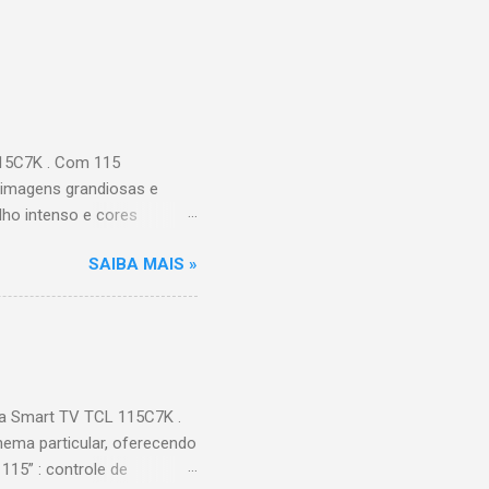
115C7K . Com 115
 imagens grandiosas e
ilho intenso e cores
Processador AiPQ :
SAIBA MAIS »
Hz (até 240Hz com DLG) :
ace intuitiva,
 Video, HBO Max e muito
s Largura: 256,6 cm |
onen...
a Smart TV TCL 115C7K .
ema particular, oferecendo
115” : controle de