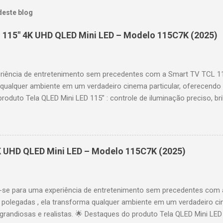
deste blog
 115" 4K UHD QLED Mini LED – Modelo 115C7K (2025)
riência de entretenimento sem precedentes com a Smart TV TCL 
 qualquer ambiente em um verdadeiro cinema particular, oferecendo
produto Tela QLED Mini LED 115” : controle de iluminação preciso, br
D : detalhes impressionantes e contraste profundo em cada cena. 
 imagens e movimentos fluidos. Taxa de atualização nativa de 144
 garantindo fluidez e resposta imediata. Google TV integrado : interf
das e acesso a aplicativos como YouTube, Netflix, Disney+, Prime
K UHD QLED Mini LED – Modelo 115C7K (2025)
comandos de voz para facilitar sua navegação. 📐 Design e dimensõe
idade: 44,5 cm Peso: 99,8 kg (229,3 kg com embalagem) Estrutura imp
se para uma experiência de entretenimento sem precedentes com 
polegadas , ela transforma qualquer ambiente em um verdadeiro cin
randiosas e realistas. 🌟 Destaques do produto Tela QLED Mini LED 