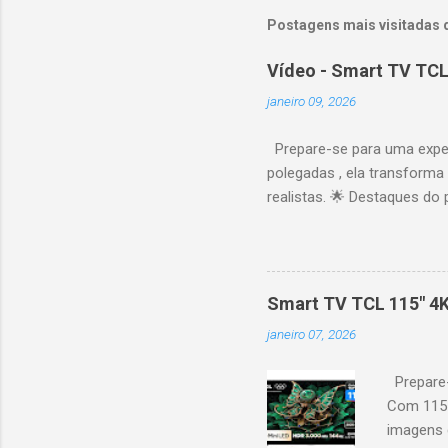
Postagens mais visitadas 
Vídeo - Smart TV TCL
janeiro 09, 2026
Prepare-se para uma expe
polegadas , ela transforma
realistas. 🌟 Destaques do 
vibrantes. Resolução 4K UH
desempenho otimizado para
ideal para esportes e games,
recomendações personaliza
Smart TV TCL 115" 4
mais. Google Assistente : 
janeiro 07, 2026
Altura: 153,8 cm | Profund
Prepare-
Com 115 
imagens g