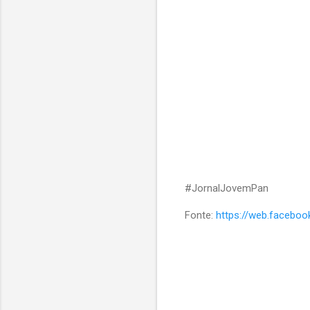
#JornalJovemPan
Fonte:
https://web.facebo
C
o