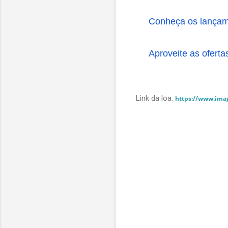
Conheça os lança
Aproveite as ofert
Link da loa:
https://www.ima
C
o
m
e
n
t