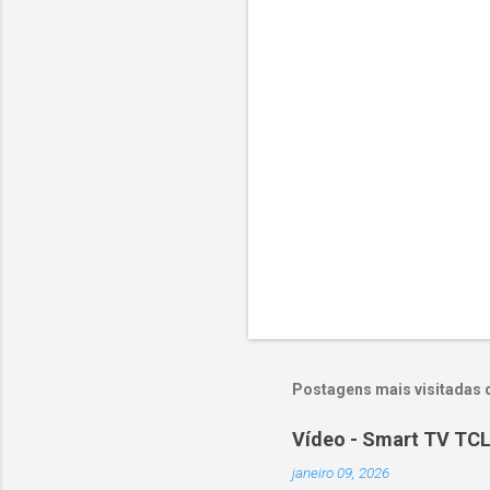
á
r
i
o
s
Postagens mais visitadas 
Vídeo - Smart TV TCL
janeiro 09, 2026