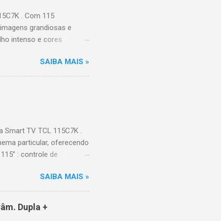
115C7K . Com 115
 imagens grandiosas e
ilho intenso e cores
Processador AiPQ :
SAIBA MAIS »
Hz (até 240Hz com DLG) :
ace intuitiva,
 Video, HBO Max e muito
s Largura: 256,6 cm |
onen...
a Smart TV TCL 115C7K .
ema particular, oferecendo
115” : controle de
alhes impressionantes e
SAIBA MAIS »
do para imagens e
) : ideal para esportes e
ce intuitiva, recomendações
âm. Dupla +
e Video, HBO Max e muito