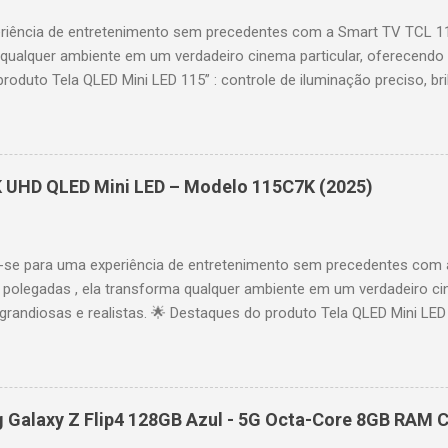
riência de entretenimento sem precedentes com a Smart TV TCL 
 qualquer ambiente em um verdadeiro cinema particular, oferecendo
produto Tela QLED Mini LED 115” : controle de iluminação preciso, br
D : detalhes impressionantes e contraste profundo em cada cena. 
 imagens e movimentos fluidos. Taxa de atualização nativa de 144
 garantindo fluidez e resposta imediata. Google TV integrado : interf
das e acesso a aplicativos como YouTube, Netflix, Disney+, Prime
K UHD QLED Mini LED – Modelo 115C7K (2025)
comandos de voz para facilitar sua navegação. 📐 Design e dimensõe
idade: 44,5 cm Peso: 99,8 kg (229,3 kg com embalagem) Estrutura imp
se para uma experiência de entretenimento sem precedentes com 
polegadas , ela transforma qualquer ambiente em um verdadeiro cin
randiosas e realistas. 🌟 Destaques do produto Tela QLED Mini LED 
o preciso, brilho intenso e cores vibrantes. Resolução 4K UHD : det
e profundo em cada cena. Processador AiPQ : desempenho otimiza
os fluidos. Taxa de atualização nativa de 144Hz (até 240Hz com DLG
rantindo fluidez e resposta imediata. Google TV integrado : interfa
Galaxy Z Flip4 128GB Azul - 5G Octa-Core 8GB RAM C
izadas e acesso a aplicativos como YouTube, Netflix, Disney+, Prim