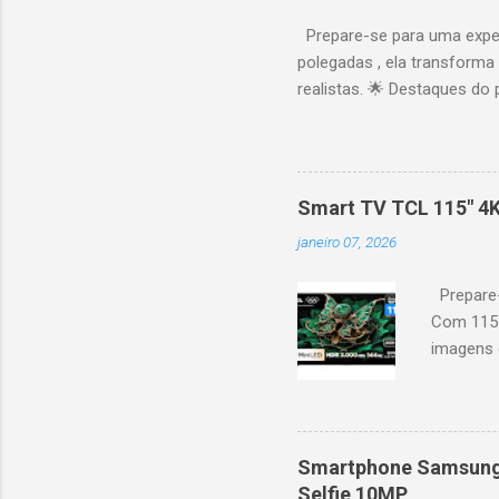
Prepare-se para uma expe
polegadas , ela transforma
realistas. 🌟 Destaques do 
vibrantes. Resolução 4K UH
desempenho otimizado para
ideal para esportes e games,
recomendações personaliza
Smart TV TCL 115" 4
mais. Google Assistente : 
janeiro 07, 2026
Altura: 153,8 cm | Profund
Prepare-
Com 115 
imagens g
iluminaçã
contrast
moviment
games, ga
Smartphone Samsung 
personal
Selfie 10MP