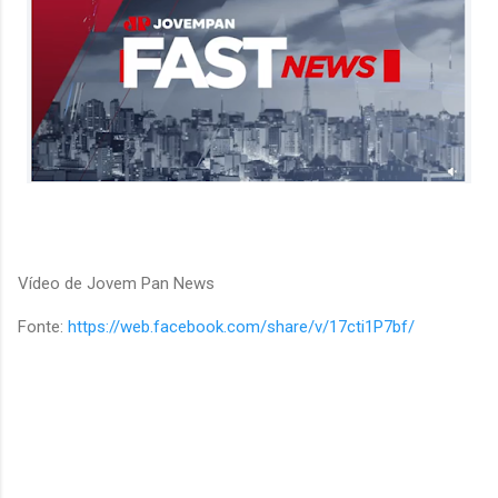
Vídeo de Jovem Pan News
Fonte:
https://web.facebook.com/share/v/17cti1P7bf/
C
o
m