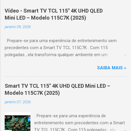
Vídeo - Smart TV TCL 115" 4K UHD QLED
Mini LED – Modelo 115C7K (2025)
janeiro 09, 2026
Prepare-se para uma experiência de entretenimento sem
precedentes com a Smart TV TCL 115C7K . Com 115
polegadas , ela transforma qualquer ambiente em um
verdadeiro cinema particular, oferecendo imagens grandiosas
SAIBA MAIS »
e realistas. 🌟 Destaques do produto Tela QLED Mini LED 115” :
controle de iluminação preciso, brilho intenso e cores
vibrantes. Resolução 4K UHD : detalhes impressionantes e
Smart TV TCL 115" 4K UHD QLED Mini LED –
contraste profundo em cada cena. Processador AiPQ :
Modelo 115C7K (2025)
desempenho otimizado para imagens e movimentos fluidos.
janeiro 07, 2026
Taxa de atualização nativa de 144Hz (até 240Hz com DLG) :
ideal para esportes e games, garantindo fluidez e resposta
Prepare-se para uma experiência de
imediata. Google TV integrado : interface intuitiva,
entretenimento sem precedentes com a Smart
recomendações personalizadas e acesso a aplicativos como
TV TCL 115C7K . Com 115 polegadas , ela