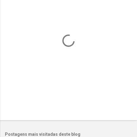
e
n
t
á
r
i
o
s
Postagens mais visitadas deste blog