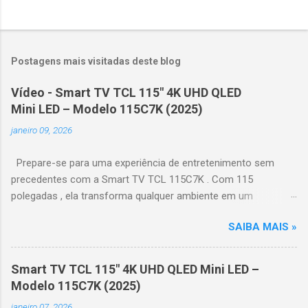
Postagens mais visitadas deste blog
Vídeo - Smart TV TCL 115" 4K UHD QLED
Mini LED – Modelo 115C7K (2025)
janeiro 09, 2026
Prepare-se para uma experiência de entretenimento sem
precedentes com a Smart TV TCL 115C7K . Com 115
polegadas , ela transforma qualquer ambiente em um
verdadeiro cinema particular, oferecendo imagens grandiosas
SAIBA MAIS »
e realistas. 🌟 Destaques do produto Tela QLED Mini LED 115” :
controle de iluminação preciso, brilho intenso e cores
vibrantes. Resolução 4K UHD : detalhes impressionantes e
Smart TV TCL 115" 4K UHD QLED Mini LED –
contraste profundo em cada cena. Processador AiPQ :
Modelo 115C7K (2025)
desempenho otimizado para imagens e movimentos fluidos.
janeiro 07, 2026