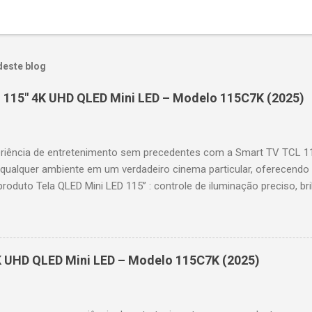
deste blog
 115" 4K UHD QLED Mini LED – Modelo 115C7K (2025)
riência de entretenimento sem precedentes com a Smart TV TCL 
 qualquer ambiente em um verdadeiro cinema particular, oferecendo
produto Tela QLED Mini LED 115” : controle de iluminação preciso, br
D : detalhes impressionantes e contraste profundo em cada cena. 
 imagens e movimentos fluidos. Taxa de atualização nativa de 144
 garantindo fluidez e resposta imediata. Google TV integrado : interf
das e acesso a aplicativos como YouTube, Netflix, Disney+, Prime
K UHD QLED Mini LED – Modelo 115C7K (2025)
comandos de voz para facilitar sua navegação. 📐 Design e dimensõe
idade: 44,5 cm Peso: 99,8 kg (229,3 kg com embalagem) Estrutura imp