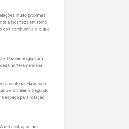
relações muito próximas"
enta a incerteza em torno
os dos combustíveis, o que
io. O dólar reagiu com
 moeda norte-americana
nvolvimento de Flávio com
ano e o chileno. Segundo
bria espaço para rotação
UA em abril, após um