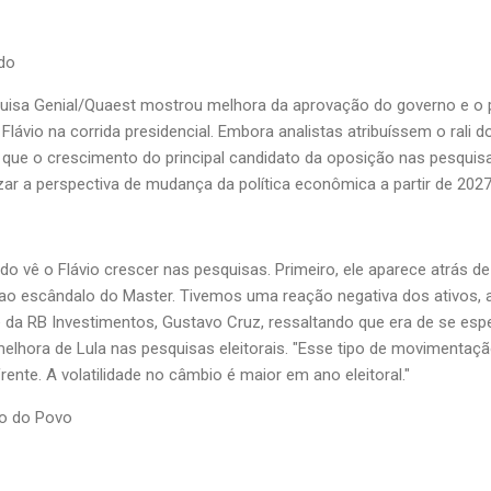
ado
quisa Genial/Quaest mostrou melhora da aprovação do governo e o p
lávio na corrida presidencial. Embora analistas atribuíssem o rali d
e que o crescimento do principal candidato da oposição nas pesquis
izar a perspectiva de mudança da política econômica a partir de 2027
 vê o Flávio crescer nas pesquisas. Primeiro, ele aparece atrás de
o ao escândalo do Master. Tivemos uma reação negativa dos ativos, 
e da RB Investimentos, Gustavo Cruz, ressaltando que era de se esp
hora de Lula nas pesquisas eleitorais. "Esse tipo de movimentaç
rente. A volatilidade no câmbio é maior em ano eleitoral."
io do Povo