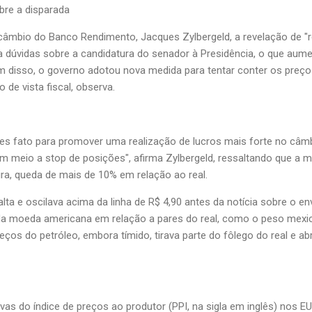
bre a disparada
câmbio do Banco Rendimento, Jacques Zylbergeld, a revelação de "
ça dúvidas sobre a candidatura do senador à Presidência, o que aum
lém disso, o governo adotou nova medida para tentar conter os preç
de vista fiscal, observa.
s fato para promover uma realização de lucros mais forte no câmb
em meio a stop de posições", afirma Zylbergeld, ressaltando que a
ira, queda de mais de 10% em relação ao real.
alta e oscilava acima da linha de R$ 4,90 antes da notícia sobre o e
da moeda americana em relação a pares do real, como o peso mexic
ços do petróleo, embora tímido, tirava parte do fôlego do real e a
vas do índice de preços ao produtor (PPI, na sigla em inglês) nos E