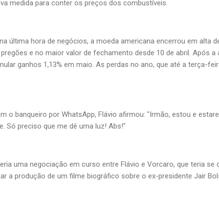
ova medida para conter os preços dos combustíveis.
a última hora de negócios, a moeda americana encerrou em alta de 
 pregões e no maior valor de fechamento desde 10 de abril. Após a 
umular ganhos 1,13% em maio. As perdas no ano, que até a terça-fe
 o banqueiro por WhatsApp, Flávio afirmou: "Irmão, estou e estare
e. Só preciso que me dê uma luz! Abs!"
eria uma negociação em curso entre Flávio e Vorcaro, que teria se
iar a produção de um filme biográfico sobre o ex-presidente Jair B