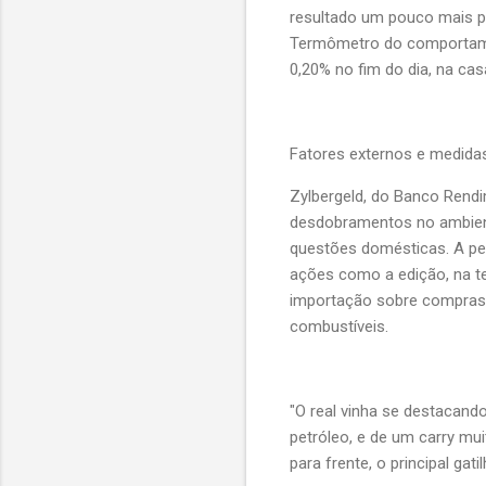
resultado um pouco mais pr
Termômetro do comportamen
0,20% no fim do dia, na ca
Fatores externos e medida
Zylbergeld, do Banco Rend
desdobramentos no ambiente
questões domésticas. A pe
ações como a edição, na ter
importação sobre compras d
combustíveis.
"O real vinha se destacand
petróleo, e de um carry mu
para frente, o principal g