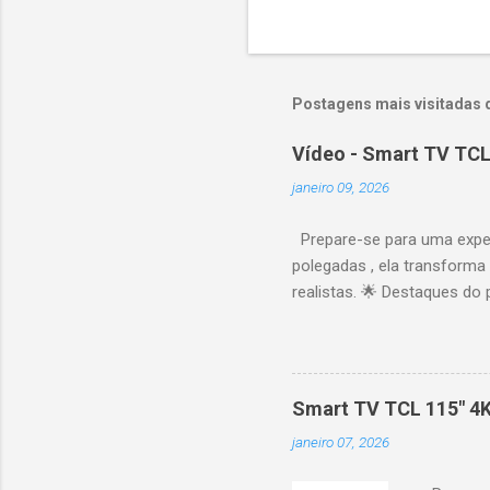
Postagens mais visitadas 
Vídeo - Smart TV TCL
janeiro 09, 2026
Prepare-se para uma expe
polegadas , ela transforma
realistas. 🌟 Destaques do 
vibrantes. Resolução 4K UH
desempenho otimizado para
ideal para esportes e games,
recomendações personaliza
Smart TV TCL 115" 4
mais. Google Assistente : 
janeiro 07, 2026
Altura: 153,8 cm | Profund