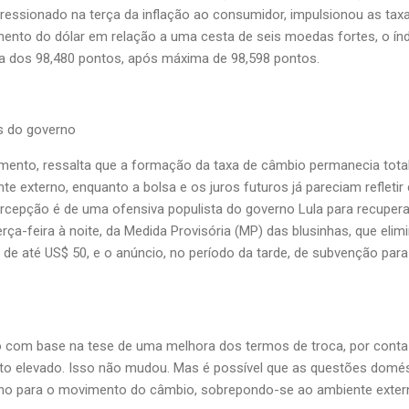
essionado na terça da inflação ao consumidor, impulsionou as taxa
to do dólar em relação a uma cesta de seis moedas fortes, o índ
sa dos 98,480 pontos, após máxima de 98,598 pontos.
s do governo
imento, ressalta que a formação da taxa de câmbio permanecia tota
 externo, enquanto a bolsa e os juros futuros já pareciam refleti
rcepção é de uma ofensiva populista do governo Lula para recuper
ça-feira à noite, da Medida Provisória (MP) das blusinhas, que elim
e até US$ 50, e o anúncio, no período da tarde, de subvenção para
o com base na tese de uma melhora dos termos de troca, por conta
ito elevado. Isso não mudou. Mas é possível que as questões domés
atilho para o movimento do câmbio, sobrepondo-se ao ambiente extern