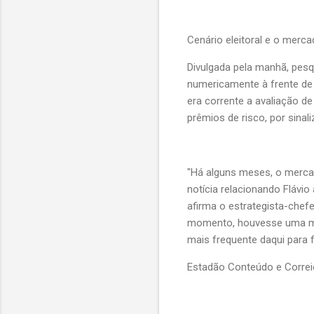
Cenário eleitoral e o merc
Divulgada pela manhã, pes
numericamente à frente de F
era corrente a avaliação d
prêmios de risco, por sinal
"Há alguns meses, o mercado
notícia relacionando Flávi
afirma o estrategista-chef
momento, houvesse uma mel
mais frequente daqui para f
Estadão Conteúdo e Corre