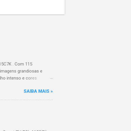
115C7K . Com 115
 imagens grandiosas e
ilho intenso e cores
Processador AiPQ :
SAIBA MAIS »
Hz (até 240Hz com DLG) :
ace intuitiva,
 Video, HBO Max e muito
s Largura: 256,6 cm |
onen...